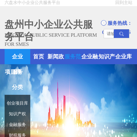
六盘水中小企业公共服务平台
回到主站
盘州中小企业公共服
服务热线：
0858-8945666
务平台
PANZHOU PUBLIC SERVICE PLATFORM
FOR SMES
企业
首页
新闻政
服务范
企业融
知识产
企业库
项目库
服务
策
围
资
权
分类
创业项目库
知识产权
金融服务
财税服务