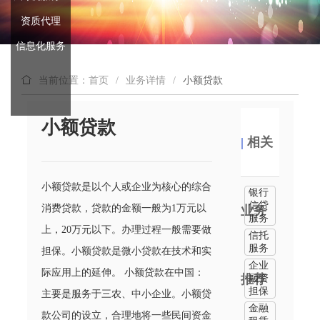
资质代理
信息化服务
当前位置：首页
/
业务详情
/
小额贷款
小额贷款
|
相关
小额贷款是以个人或企业为核心的综合
银行
信贷
消费贷款，贷款的金额一般为1万元以
业务
服务
上，20万元以下。办理过程一般需要做
信托
服务
担保。小额贷款是微小贷款在技术和实
企业
际应用上的延伸。 小额贷款在中国：
推荐
融资
担保
主要是服务于三农、中小企业。小额贷
金融
款公司的设立，合理地将一些民间资金