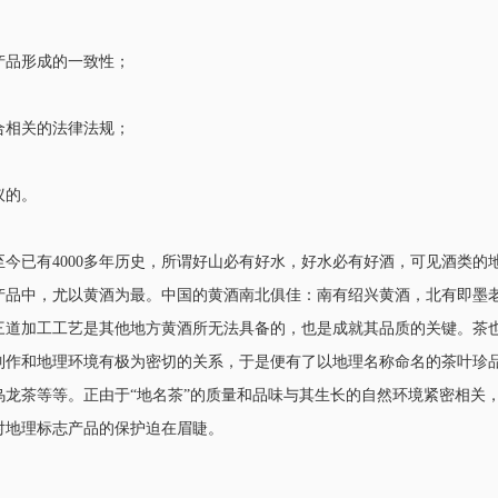
产品形成的一致性；
合相关的法律法规；
议的。
今已有4000多年历史，所谓好山必有好水，好水必有好酒，可见酒类的
产品中，尤以黄酒为最。中国的黄酒南北俱佳：南有绍兴黄酒，北有即墨
三道加工工艺是其他地方黄酒所无法具备的，也是成就其品质的关键。茶
制作和地理环境有极为密切的关系，于是便有了以地理名称命名的茶叶珍
龙茶等等。正由于“地名茶”的质量和品味与其生长的自然环境紧密相关
对地理标志产品的保护迫在眉睫。