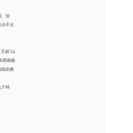
源。但
表示不太
又如“山
东西南腹
风味的展
几个特