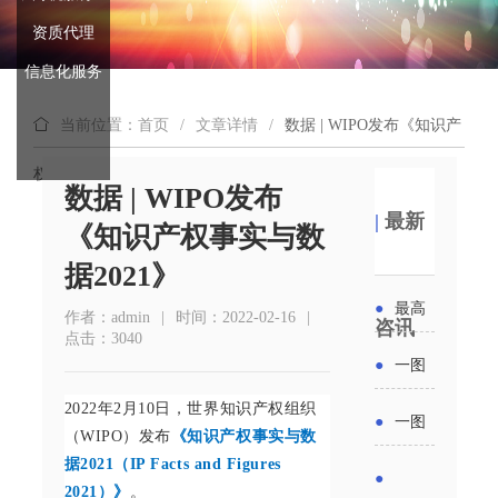
资质代理
信息化服务
当前位置：首页
/
文章详情
/
数据 | WIPO发布《知识产
权事实与数据2021》
数据 | WIPO发布
|
最新
《知识产权事实与数
据2021》
●
最高
作者：admin
|
时间：2022-02-16
|
咨讯
点击：3040
补贴
●
一图
6000
2022年2月10日，世界知识产权组织
读懂丨
●
一图
（WIPO）发布
《知识产权事实与数
元！贵
2026年
据2021（IP Facts and Figures
读懂 | 多
●
州开展
2021）》
。