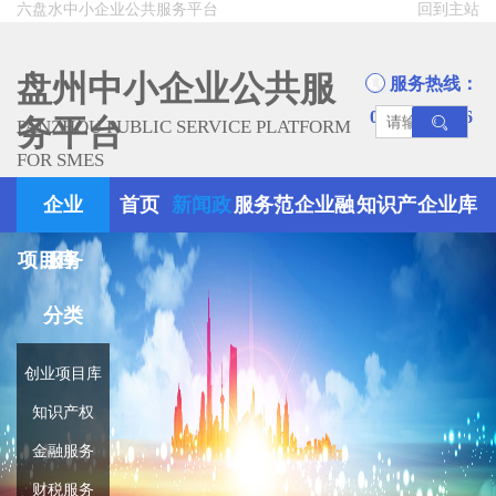
六盘水中小企业公共服务平台
回到主站
盘州中小企业公共服
服务热线：
0858-8945666
务平台
PANZHOU PUBLIC SERVICE PLATFORM
FOR SMES
企业
首页
新闻政
服务范
企业融
知识产
企业库
项目库
服务
策
围
资
权
分类
创业项目库
知识产权
金融服务
财税服务