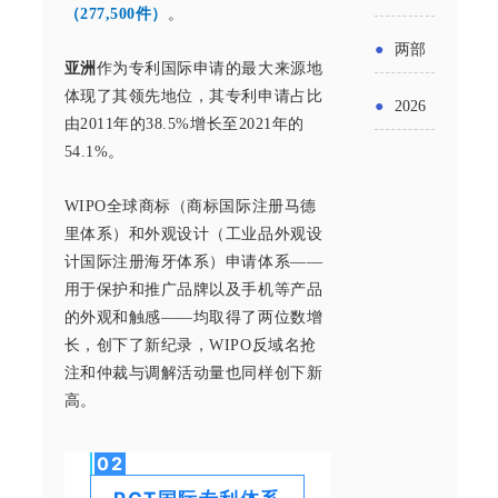
实施条
金投向
（277,500件）
。
布“十五
工作
具体举
例新变
●
两部
领域及
亚洲
作为专利国际申请的最大来源地
五”期间
措！服
化
门发文
体现了其领先地位，其专利申请占比
申报要
●
2026
支持科
由2011年的38.5%增长至2021年的
务培育
明确增
点分析
年“三类
54.1%。
技创新
壮大经
值税法
资金”，
进口税
WIPO全球商标（商标国际注册马德
营主体
施行后
里体系）和外观设计（工业品外观设
怎么申
收优惠
计国际注册海牙体系）申请体系——
增值税
请？
用于保护和推广品牌以及手机等产品
政策
优惠政
的外观和触感——均取得了两位数增
长，创下了新纪录，WIPO反域名抢
策衔接
注和仲裁与调解活动量也同样创下新
高。
事项
0
2