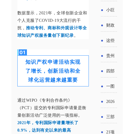
省科技
国密集
《2025
2026年
●
小巨
成果转
数据显示，2021年，全球创新企业和
出台酒
年度中
个人克服了COVID-19大流行的干
度新一
人申报
化中试
●
财政
类新规
扰，
推动专利、商标和外观设计等全
小企业
轮汽车
书又改
球知识产权服务量创下新纪录
。
平台申
部：
酒企出
●
这些
发展环
购新促
了？工
报工作
2026年
口请重
0
1
涉农设
境评估
●
贵州
销活动
信部准
知识产权申请活动实现
继续实
点关注
备更新
报告》
出台三
备怎么
了增长，创新活动和全
●
四部
施专精
贷款，
发布
球化运营越来越重要
十一条
评审？
门印发
特新中
●
一图
最高可
（附图
举措激
通知要
小企业
了解：
通过WIPO《专利合作条约》
获1.5%
●
2026
解）
发各类
求做好
（PCT）提交的专利国际申请量是衡
财政奖
增值税
中央财
年三大
量创新活动广泛使用的一项指标。
经营主
●
三部
帮扶小
补政策
法及其
2021年，专利国际申请量增长了
政贴息
政府资
体活力
门发
0.9%，达到有史以来的最高
额信贷
●
21项