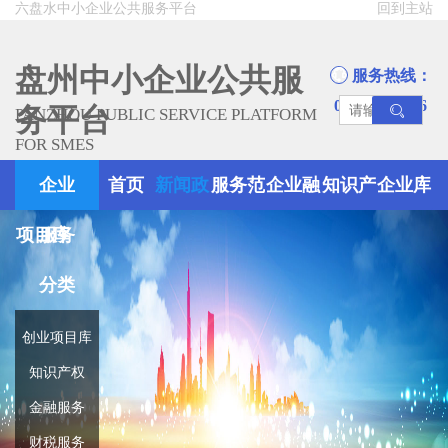
六盘水中小企业公共服务平台
回到主站
盘州中小企业公共服
服务热线：
0858-8945666
务平台
PANZHOU PUBLIC SERVICE PLATFORM
FOR SMES
企业
首页
新闻政
服务范
企业融
知识产
企业库
项目库
服务
策
围
资
权
分类
创业项目库
知识产权
金融服务
财税服务