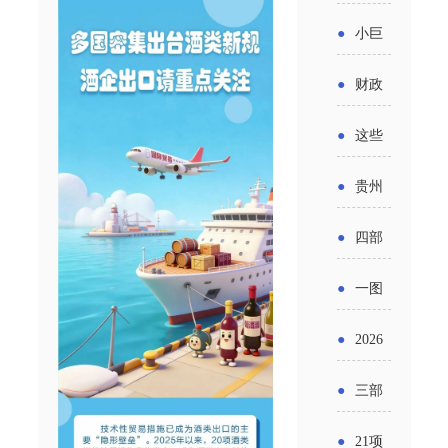
省科技
国密集
《2025
2026年
●
小巨
成果转
出台酒
年度中
度新一
人申报
化中试
●
财政
类新规
小企业
轮汽车
书又改
平台申
部：
酒企出
●
这些
发展环
购新促
了？工
报工作
2026年
口请重
涉农设
境评估
●
贵州
销活动
信部准
继续实
点关注
备更新
报告》
出台三
备怎么
●
四部
施专精
贷款，
发布
十一条
评审？
门印发
特新中
●
一图
最高可
（附图
举措激
通知要
小企业
了解：
获1.5%
●
2026
解）
发各类
求做好
财政奖
增值税
中央财
年三大
经营主
●
三部
帮扶小
补政策
法及其
政贴息
政府资
体活力
门发
额信贷
●
21项