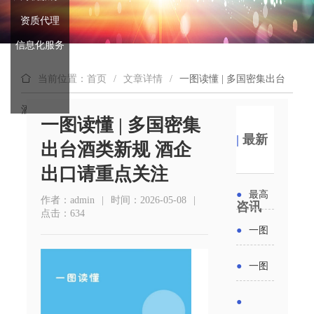
资质代理
信息化服务
当前位置：首页
/
文章详情
/
一图读懂 | 多国密集出台
酒类新规 酒企出口请重点关注
一图读懂 | 多国密集
|
最新
出台酒类新规 酒企
出口请重点关注
●
最高
作者：admin
|
时间：2026-05-08
|
咨讯
点击：634
补贴
●
一图
6000
读懂丨
●
一图
元！贵
2026年
读懂 | 多
●
州开展