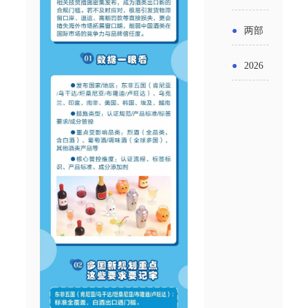
实施条
金投向
布“十五
工作
具体举
例新变
●
两部
领域及
五”期间
措！服
化
门发文
申报要
●
2026
支持科
务培育
明确增
点分析
年“三类
技创新
壮大经
值税法
资金”，
进口税
营主体
施行后
怎么申
收优惠
增值税
请？
政策
优惠政
策衔接
事项