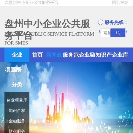
六盘水中小企业公共服务平台
回到主站
盘州中小企业公共服
服务热线：
0858-8945666
务平台
PANZHOU PUBLIC SERVICE PLATFORM
FOR SMES
企业
首页
新闻政
服务范
企业融
知识产
企业库
项目库
服务
策
围
资
权
分类
创业项目库
知识产权
金融服务
财税服务