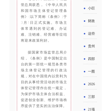
省科技
国密集
管总局获悉，《中华人民共
《2025
2026年
●
小巨
成果转
和国市场主体登记管理条
出台酒
年度中
例》(以下简称《条例》)于
度新一
人申报
化中试
●
财政
3月1日正式实施。市场主
类新规
小企业
轮汽车
体常遇到的登记难、办证
书又改
平台申
部：
酒企出
●
这些
难、注销难、经营难等症结
发展环
购新促
了？工
报工作
将迎来政策利好。
2026年
口请重
涉农设
境评估
●
贵州
销活动
信部准
继续实
据国家市场监管总局介
点关注
备更新
报告》
出台三
绍，《条例》是中国制定出
备怎么
●
四部
施专精
贷款，
台的第一部统一规范各类市
发布
十一条
评审？
门印发
场主体登记管理的行政法
特新中
●
一图
最高可
（附图
规，对在中国境内以营利为
举措激
通知要
小企业
了解：
目的从事经营活动的市场主
获1.5%
●
2026
解）
发各类
体登记管理作出统一规定，
求做好
财政奖
增值税
中央财
为保护市场主体合法权益、
年三大
经营主
●
三部
帮扶小
促进创业创新、维护市场秩
补政策
法及其
政贴息
政府资
序提供了坚实的法治保障。
体活力
门发
额信贷
●
21项