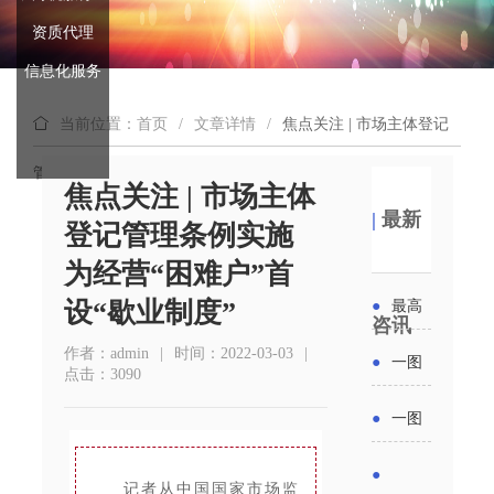
资质代理
信息化服务
当前位置：首页
/
文章详情
/
焦点关注 | 市场主体登记
管理条例实施 为经营“困难户”首设“歇业制度”
焦点关注 | 市场主体
|
最新
登记管理条例实施
为经营“困难户”首
设“歇业制度”
●
最高
咨讯
补贴
作者：admin
|
时间：2022-03-03
|
●
一图
点击：3090
6000
读懂丨
●
一图
元！贵
2026年
读懂 | 多
●
州开展
记者从中国国家市场监