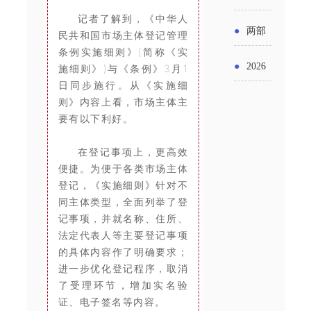
实施条
金投向
布“十五
记者了解到，《中华人
工作
具体举
例新变
●
两部
民共和国市场主体登记管理
领域及
五”期间
条例实施细则》(简称《实
措！服
化
门发文
申报要
●
2026
施细则》)与《条例》3月1
支持科
务培育
日同步施行。从《实施细
明确增
点分析
年“三类
技创新
则》内容上看，市场主体主
壮大经
值税法
要有以下利好。
资金”，
进口税
营主体
施行后
怎么申
在登记事项上，更高效
收优惠
便捷。为便于各类市场主体
增值税
请？
政策
登记，《实施细则》针对不
优惠政
同主体类型，全面列举了登
记事项，并就名称、住所、
策衔接
法定代表人等主要登记事项
的具体内容作了明确要求；
事项
进一步优化登记程序，取消
了受理环节，增加实名验
证、电子签名等内容。