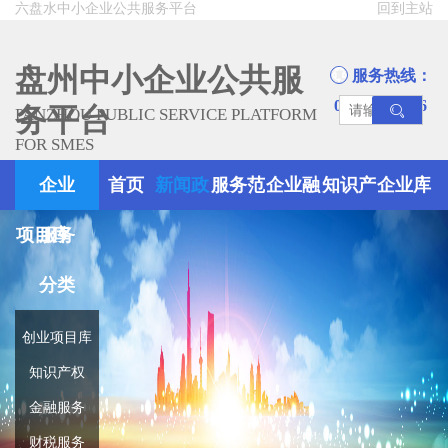
六盘水中小企业公共服务平台
回到主站
盘州中小企业公共服
服务热线：
0858-8945666
务平台
PANZHOU PUBLIC SERVICE PLATFORM
FOR SMES
企业
首页
新闻政
服务范
企业融
知识产
企业库
项目库
服务
策
围
资
权
分类
创业项目库
知识产权
金融服务
财税服务