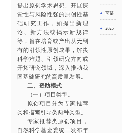
实施条
金投向
提出原创学术思想、开展探
布“十五
工作
具体举
例新变
●
两部
索性与风险性强的原创性基
领域及
五”期间
措！服
础研究工作，如提出新理
化
门发文
申报要
●
2026
支持科
论、新方法或揭示新规律
务培育
明确增
点分析
等，旨在培育或产出从无到
年“三类
技创新
壮大经
值税法
有的引领性原创成果，解决
资金”，
进口税
营主体
科学难题、引领研究方向或
施行后
怎么申
收优惠
开拓研究领域，深入推动我
增值税
国基础研究的高质量发展。
请？
政策
优惠政
二、资助模式
（一）项目类型。
策衔接
原创项目分为专家推荐
事项
类和指南引导类两种类型。
专家推荐类原创项目，
自然科学基金委统一发布年