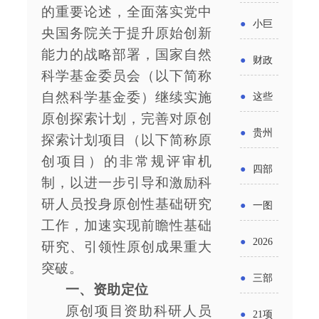
省科技
国密集
的重要论述，全面落实党中
《2025
2026年
●
小巨
成果转
央国务院关于提升原始创新
出台酒
年度中
度新一
能力的战略部署，国家自然
人申报
化中试
●
财政
类新规
小企业
科学基金委员会（以下简称
轮汽车
书又改
平台申
部：
酒企出
自然科学基金委）继续实施
●
这些
发展环
购新促
了？工
报工作
原创探索计划，完善对原创
2026年
口请重
涉农设
境评估
●
贵州
销活动
探索计划项目（以下简称原
信部准
继续实
点关注
备更新
报告》
创项目）的非常规评审机
出台三
备怎么
●
四部
施专精
制，以进一步引导和激励科
贷款，
发布
十一条
评审？
门印发
研人员投身原创性基础研究
特新中
●
一图
最高可
（附图
举措激
工作，加速实现前瞻性基础
通知要
小企业
了解：
获1.5%
●
2026
解）
研究、引领性原创成果重大
发各类
求做好
财政奖
增值税
突破。
中央财
年三大
经营主
●
三部
帮扶小
一、资助定位
补政策
法及其
政贴息
政府资
体活力
门发
原创项目资助科研人员
额信贷
●
21项