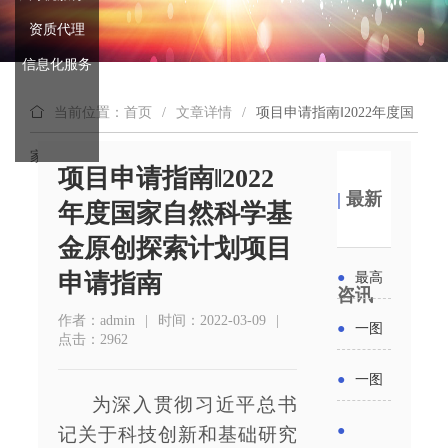
资质代理
信息化服务
当前位置：首页
/
文章详情
/
项目申请指南‖2022年度国
家自然科学基金原创探索计划项目申请指南
项目申请指南‖2022
|
最新
年度国家自然科学基
金原创探索计划项目
申请指南
●
最高
咨讯
补贴
作者：admin
|
时间：2022-03-09
|
●
一图
点击：2962
6000
读懂丨
●
一图
元！贵
为深入贯彻习近平总书
2026年
读懂 | 多
●
记关于科技创新和基础研究
州开展