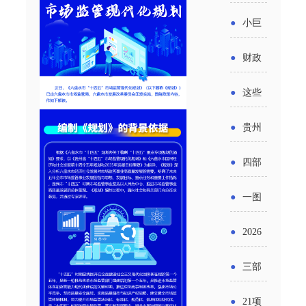
省科技
国密集
《2025
2026年
●
小巨
成果转
出台酒
年度中
度新一
人申报
化中试
●
财政
类新规
小企业
轮汽车
书又改
平台申
部：
酒企出
●
这些
发展环
购新促
了？工
报工作
2026年
口请重
涉农设
境评估
●
贵州
销活动
信部准
继续实
点关注
备更新
报告》
出台三
备怎么
●
四部
施专精
贷款，
发布
十一条
评审？
门印发
特新中
●
一图
最高可
（附图
举措激
通知要
小企业
了解：
获1.5%
●
2026
解）
发各类
求做好
财政奖
增值税
中央财
年三大
经营主
●
三部
帮扶小
补政策
法及其
政贴息
政府资
体活力
门发
额信贷
●
21项