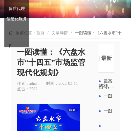
资质代理
信息化服务
当前位置：首页
/
文章详情
/
一图读懂：《六盘水市“十
四五”市场监管现代化规划》
一图读懂：《六盘水
|
最新
市“十四五”市场监管
现代化规划》
●
最高
作者：admin
|
时间：2022-03-11
|
咨讯
点击：2582
补贴
●
一图
6000
读懂丨
●
一图
元！贵
2026年
读懂 | 多
●
州开展