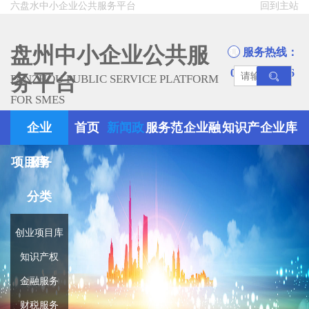
六盘水中小企业公共服务平台
回到主站
盘州中小企业公共服
服务热线：
0858-8945666
务平台
PANZHOU PUBLIC SERVICE PLATFORM
FOR SMES
企业
首页
新闻政
服务范
企业融
知识产
企业库
项目库
服务
策
围
资
权
分类
创业项目库
知识产权
金融服务
财税服务