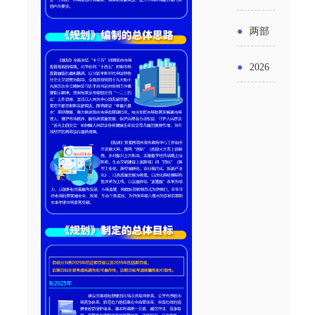
实施条
金投向
布“十五
工作
具体举
例新变
●
两部
领域及
五”期间
措！服
化
门发文
申报要
●
2026
支持科
务培育
明确增
点分析
年“三类
技创新
壮大经
值税法
资金”，
进口税
营主体
施行后
怎么申
收优惠
增值税
请？
政策
优惠政
策衔接
事项