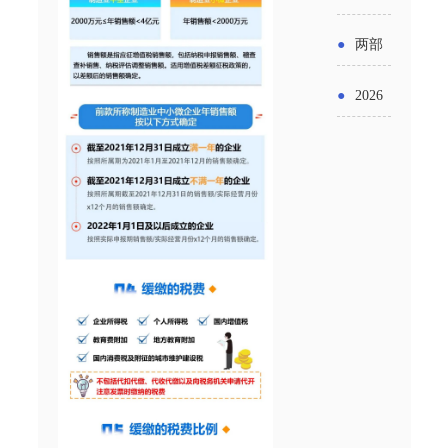
实施条
金投向
布“十五
工作
具体举
例新变
●
两部
领域及
五”期间
措！服
化
门发文
申报要
●
2026
支持科
务培育
明确增
点分析
年“三类
技创新
壮大经
值税法
资金”，
进口税
营主体
施行后
怎么申
收优惠
增值税
请？
政策
优惠政
策衔接
事项