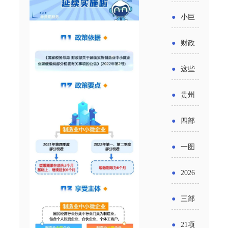
省科技
国密集
《2025
2026年
●
小巨
成果转
出台酒
年度中
度新一
人申报
化中试
●
财政
类新规
小企业
轮汽车
书又改
平台申
部：
酒企出
●
这些
发展环
购新促
了？工
报工作
2026年
口请重
涉农设
境评估
●
贵州
销活动
信部准
继续实
点关注
备更新
报告》
出台三
备怎么
●
四部
施专精
贷款，
发布
十一条
评审？
门印发
特新中
●
一图
最高可
（附图
举措激
通知要
小企业
了解：
获1.5%
●
2026
解）
发各类
求做好
财政奖
增值税
中央财
年三大
经营主
●
三部
帮扶小
补政策
法及其
政贴息
政府资
体活力
门发
额信贷
●
21项