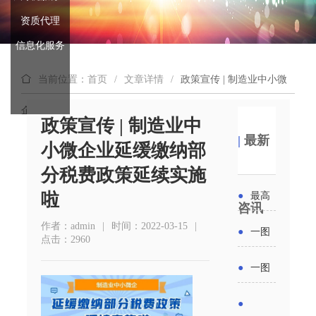
资质代理
信息化服务
当前位置：首页
/
文章详情
/
政策宣传 | 制造业中小微
企业延缓缴纳部分税费政策延续实施啦
政策宣传 | 制造业中
|
最新
小微企业延缓缴纳部
分税费政策延续实施
啦
●
最高
咨讯
补贴
作者：admin
|
时间：2022-03-15
|
●
一图
点击：2960
6000
读懂丨
●
一图
元！贵
2026年
读懂 | 多
●
州开展