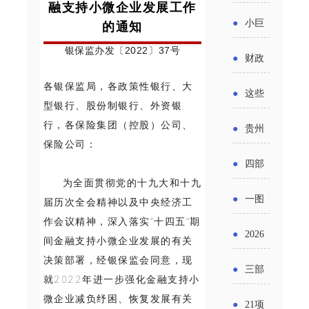
省科技
融支持小微企业发展工作
国密集
《2025
2026年
●
小巨
的通知
成果转
出台酒
年度中
度新一
银保监办发〔2022〕37号
人申报
化中试
●
财政
类新规
小企业
轮汽车
书又改
平台申
各银保监局，各政策性银行、大
部：
酒企出
●
这些
发展环
购新促
型银行、股份制银行、外资银
了？工
报工作
2026年
口请重
涉农设
行，各保险集团（控股）公司、
境评估
●
贵州
销活动
信部准
继续实
保险公司：
点关注
备更新
报告》
出台三
备怎么
●
四部
施专精
贷款，
发布
为全面贯彻党的十九大和十九
十一条
评审？
门印发
特新中
●
一图
届历次全会精神以及中央经济工
最高可
（附图
举措激
通知要
作会议精神，深入落实“十四五”期
小企业
了解：
获1.5%
●
2026
解）
发各类
间金融支持小微企业发展的有关
求做好
财政奖
增值税
决策部署，经银保监会同意，现
中央财
年三大
经营主
●
三部
帮扶小
就2022年进一步强化金融支持小
补政策
法及其
政贴息
政府资
体活力
门发
微企业减负纾困、恢复发展有关
额信贷
●
21项