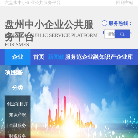
六盘水中小企业公共服务平台
回到主站
盘州中小企业公共服
服务热线：
0858-8945666
务平台
PANZHOU PUBLIC SERVICE PLATFORM
FOR SMES
企业
首页
新闻政
服务范
企业融
知识产
企业库
项目库
服务
策
围
资
权
分类
创业项目库
知识产权
金融服务
财税服务