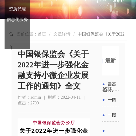
资质代理
信息化服务
当前位置：首页
/
文章详情
/
中国银保监会《关于2022
年进一步强化金融支持小微企业发展工作的通知》全文
中国银保监会《关于
|
最新
2022年进一步强化金
融支持小微企业发展
工作的通知》全文
●
最高
咨讯
补贴
作者：admin
|
时间：2022-04-11
|
●
一图
点击：2799
6000
读懂丨
●
一图
元！贵
中国银保监会办公厅
2026年
读懂 | 多
关于2022年进一步强化金
●
州开展