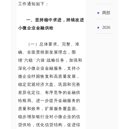
实施条
工作通知如下：
金投向
布“十五
工作
具体举
例新变
●
两部
领域及
五”期间
一、坚持稳中求进，持续改进
措！服
化
门发文
申报要
小微企业金融供给
●
2026
支持科
务培育
明确增
点分析
年“三类
技创新
（一）总体要求。完整、准
壮大经
值税法
资金”，
确、全面贯彻新发展理念，围
进口税
营主体
施行后
绕“六稳”“六保”战略任务，加强和
怎么申
收优惠
深化小微企业金融服务，支持小
增值税
请？
政策
微企业纾困恢复和高质量发展，
优惠政
稳定宏观经济大盘。巩固和完善
差异化定位、有序竞争的金融供
策衔接
给格局。进一步提升金融服务的
事项
质量和效率，扩展服务覆盖面。
稳步增加银行业对小微企业的信
贷供给，优化信贷结构，促进综