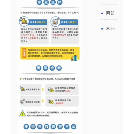
实施条
金投向
布“十五
工作
具体举
例新变
●
两部
领域及
五”期间
措！服
化
门发文
申报要
●
2026
支持科
务培育
明确增
点分析
年“三类
技创新
壮大经
值税法
资金”，
进口税
营主体
施行后
怎么申
收优惠
增值税
请？
政策
优惠政
策衔接
事项