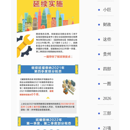
省科技
国密集
《2025
2026年
●
小巨
成果转
出台酒
年度中
度新一
人申报
化中试
●
财政
类新规
小企业
轮汽车
书又改
平台申
部：
酒企出
●
这些
发展环
购新促
了？工
报工作
2026年
口请重
涉农设
境评估
●
贵州
销活动
信部准
继续实
点关注
备更新
报告》
出台三
备怎么
●
四部
施专精
贷款，
发布
十一条
评审？
门印发
特新中
●
一图
最高可
（附图
举措激
通知要
小企业
了解：
获1.5%
●
2026
解）
发各类
求做好
财政奖
增值税
中央财
年三大
经营主
●
三部
帮扶小
补政策
法及其
政贴息
政府资
体活力
门发
额信贷
●
21项