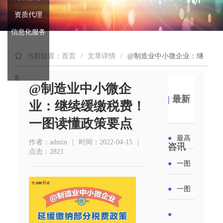
资质代理
信息化服务
当前位置：首页
/
文章详情
/
@制造业中小微企业：继
续缓缴税费！一图读懂政策要点
@制造业中小微企
|
最新
业：继续缓缴税费！
一图读懂政策要点
●
最高
作者：admin
|
时间：2022-04-15
|
咨讯
点击：2821
补贴
●
一图
6000
读懂丨
●
一图
元！贵
2026年
读懂 | 多
●
州开展