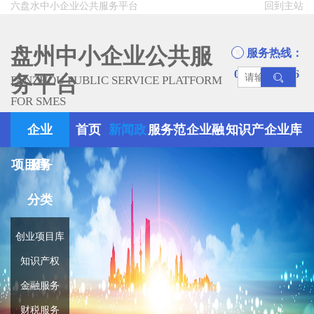
六盘水中小企业公共服务平台
回到主站
盘州中小企业公共服
服务热线：
0858-8945666
务平台
PANZHOU PUBLIC SERVICE PLATFORM
FOR SMES
企业
首页
新闻政
服务范
企业融
知识产
企业库
项目库
服务
策
围
资
权
分类
创业项目库
知识产权
金融服务
财税服务