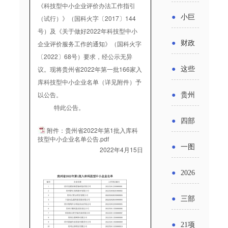
省科技
《科技型中小企业评价办法工作指引
国密集
《2025
2026年
●
小巨
（试行）》（国科火字〔2017〕144
成果转
出台酒
号）及《关于做好2022年科技型中小
年度中
度新一
人申报
化中试
企业评价服务工作的通知》（国科火字
●
财政
类新规
小企业
〔2022〕68号）要求，经公示无异
轮汽车
书又改
平台申
部：
酒企出
议。现将贵州省2022年第一批166家入
●
这些
发展环
购新促
了？工
库科技型中小企业名单（详见附件）予
报工作
2026年
口请重
涉农设
境评估
以公告。
●
贵州
销活动
信部准
继续实
特此公告。
点关注
备更新
报告》
出台三
备怎么
●
四部
施专精
附件：贵州省2022年第1批入库科
贷款，
发布
十一条
技型中小企业名单公告.pdf
评审？
门印发
特新中
●
一图
2022年4月15日
最高可
（附图
举措激
通知要
小企业
了解：
获1.5%
●
2026
解）
发各类
求做好
财政奖
增值税
中央财
年三大
经营主
●
三部
帮扶小
补政策
法及其
政贴息
政府资
体活力
门发
额信贷
●
21项