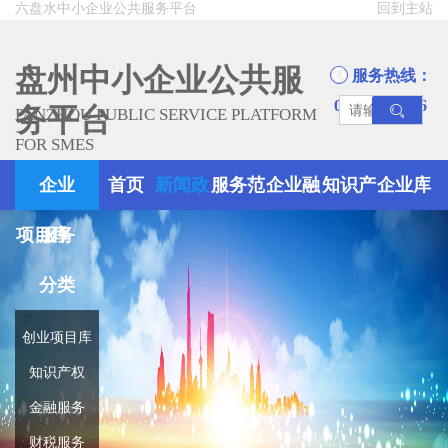
六盘水中小企业公共服务平台
回到主站
盘州中小企业公共服
服务热线：
0858-8945666
务平台
PANZHOU PUBLIC SERVICE PLATFORM
FOR SMES
企业
首页
新闻政
服务范
企业融
知识产
企业库
项目库
服务
策
围
资
权
分类
创业项目库
知识产权
金融服务
财税服务