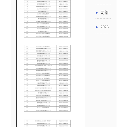
实施条
金投向
布“十五
工作
具体举
例新变
●
两部
领域及
五”期间
措！服
化
门发文
申报要
●
2026
支持科
务培育
明确增
点分析
年“三类
技创新
壮大经
值税法
资金”，
进口税
营主体
施行后
怎么申
收优惠
增值税
请？
政策
优惠政
策衔接
事项