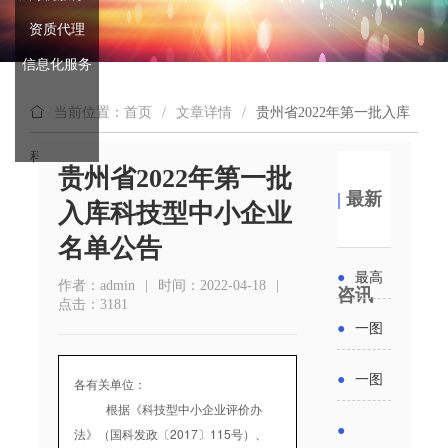
资质代理
信息化服务
当前位置：首页
/
文章详情
/
贵州省2022年第一批入库
科技型中小企业名单公告
贵州省2022年第一批
|
最新
入库科技型中小企业
名单公告
●
最高
作者：admin
|
时间：2022-04-18
|
咨讯
点击：3181
补贴
●
一图
6000
读懂丨
●
一图
各有关单位：
元！贵
根据《科技型中小企业评价办
2026年
读懂 | 多
●
法》（国科发政〔2017〕115号）、
州开展