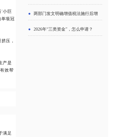
主体
“小巨
●
两部门发文明确增值税法施行后增
的单项冠
值税优惠政策衔接事项
●
2026年“三类资金”，怎么申请？
重挤压，
生产是
措有效帮
于满足