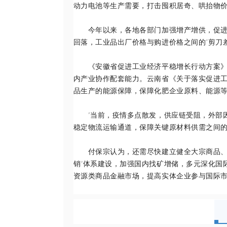
动力电池等生产需要，打击囤积居奇、哄抬物价
今年以来，各地各部门加强增产增供，促进产
回落，工业品出厂价格与购进价格之间的“剪刀
《安徽省促进工业经济平稳增长行动方案》提
内产业协作配套能力。云南省《关于落实促进
品生产的能源保障，保障化肥企业原料、能源
“当前，疫情多点散发，供应链受阻，外部因
稳定物流运输通道，保障关键原材料供需之间的
付保宗认为，还需尽快建立健全大宗商品、原
销”体系建设，加强国内找矿增储，多元深化国
资源类商品金融市场，提高实体企业参与国际