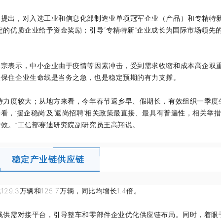
出，对入选工业和信息化部制造业单项冠军企业（产品）和专精特新
定的优质企业给予资金奖励；引导“专精特新”企业成长为国际市场领先
表示，中小企业由于疫情等因素冲击，受到需求收缩和成本高企双
快保住企业生命线是当务之急，也是稳定预期的有力支撑。
力度较大；从地方来看，今年春节返乡早、假期长，有效组织一季度
，‘援企稳岗’及‘返岗招聘’相关政策最直接、最具有普遍性，相关举
效。”工信部赛迪研究院副研究员王高翔说。
稳定产业链供应链
3万辆和125.7万辆，同比均增长1.4倍。
供需对接平台，引导整车和零部件企业优化供应链布局。同时，着眼