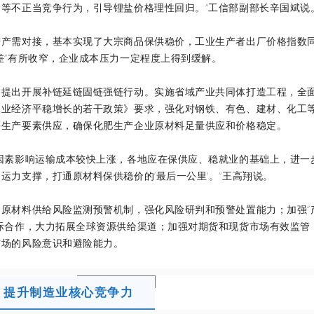
等不正当竞争行为，引导锂盐价格理性回归。”工信部副部长辛国斌说
需对接，基本实现了大宗商品保供稳价，工业生产者出厂价格指数
差”有所收窄，企业成本压力一定程度上得到缓解。
出开展补链延链固链强链行动。实施省域产业共同体打造工程，全
工业经济平稳增长的若干政策》要求，强化对钢铁、有色、建材、化工
等生产要素供应，确保化肥生产企业原材料足量供应和价格稳定。
素影响运输成本较快上涨，各地应在保供应、稳就业的基础上，进一
运力支撑，打通原材料保供稳价的‘最后一公里’。”王高翔说。
材料供给风险监测预警机制，强化风险研判和预警处置能力；加强“
际合作，大力拓展全球资源供给渠道；加强对期货和现货市场有效监管
市场的风险意识和避险能力。
提升制造业核心竞争力