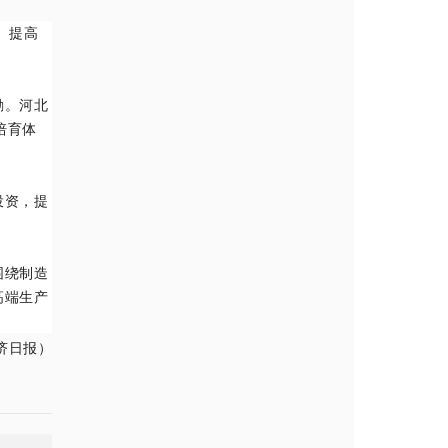
、提高
励。河北
培育体
投资，提
围绕制造
高端生产
济日报）