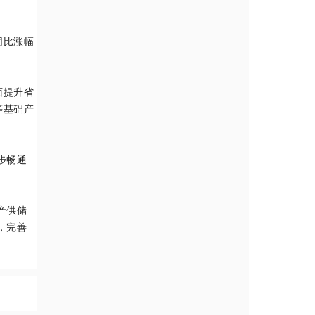
。
同比涨幅
面提升省
等基础产
步畅通
产供储
，完善