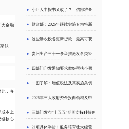
报告》发布（附图解）
●
小巨人申报书又改了？工信部准备
怎么评审？
●
财政部：2026年继续实施专精特新
扩大金融
中小企业财政奖补政策
●
这些涉农设备更新贷款，最高可获
专家认
1.5%中央财政贴息
●
贵州出台三十一条举措激发各类经
营主体活力
●
四部门印发通知要求做好帮扶小额
信贷工作
●
一图了解：增值税法及其实施条例
对此，各
新变化
●
2026年三大政府资金投向领域及申
报要点分析
解成本上
●
三部门发布“十五五”期间支持科技创
应链核心
新进口税收优惠政策
●
21项具体举措！服务培育壮大经营