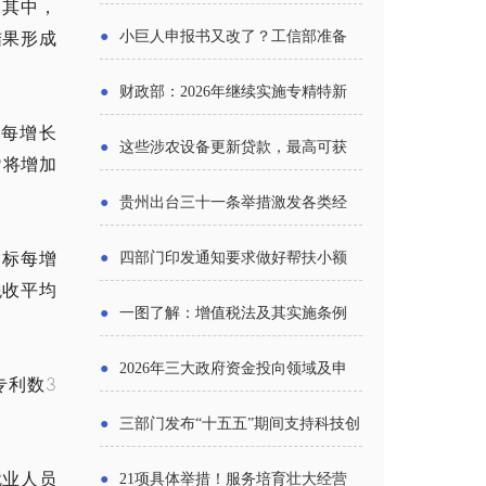
，其中，
报告》发布（附图解）
结果形成
●
小巨人申报书又改了？工信部准备
怎么评审？
●
财政部：2026年继续实施专精特新
标每增长
中小企业财政奖补政策
●
这些涉农设备更新贷款，最高可获
P将增加
1.5%中央财政贴息
●
贵州出台三十一条举措激发各类经
营主体活力
指标每增
●
四部门印发通知要求做好帮扶小额
税收平均
信贷工作
●
一图了解：增值税法及其实施条例
新变化
●
2026年三大政府资金投向领域及申
专利数3
报要点分析
●
三部门发布“十五五”期间支持科技创
新进口税收优惠政策
就业人员
●
21项具体举措！服务培育壮大经营