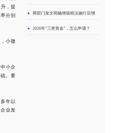
提升，提
主体
●
两部门发文明确增值税法施行后增
概率分别
值税优惠政策衔接事项
●
2026年“三类资金”，怎么申请？
高，小微
；中小企
基础。要
。多年以
小企业发