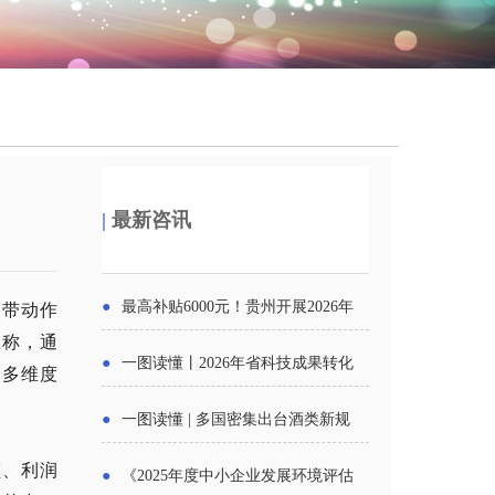
|
最新咨讯
的带动作
●
最高补贴6000元！贵州开展2026年
应称，通
度新一轮汽车购新促销活动
●
一图读懂丨2026年省科技成果转化
，多维度
中试平台申报工作
●
一图读懂 | 多国密集出台酒类新规
酒企出口请重点关注
额、利润
●
《2025年度中小企业发展环境评估