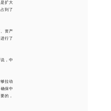
也是扩大
量占到了
额、资产
系进行了
话说，中
能够拉动
，确保中
重要的，