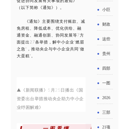
促进协同发展有关事项的通知》
省科技
国密集
《2025
（以下简称《通知》）。
2026年
●
小巨
成果转
出台酒
年度中
度新一
《通知》主要围绕支付账款、减
人申报
化中试
●
财政
类新规
免房租、降低成本、优化供给、融
小企业
轮汽车
书又改
通资金、融通创新、协同发展等7方
平台申
部：
酒企出
●
这些
发展环
面提出27条举措，解中小企业“燃眉
购新促
了？工
报工作
2026年
之急”，推动央企与中小企业共同“做
口请重
涉农设
境评估
●
贵州
销活动
大蛋糕”。
信部准
继续实
点关注
备更新
中小企业运行监测平台
报告》
出台三
备怎么
●
四部
施专精
贷款，
发布
十一条
评审？
门印发
特新中
●
一图
最高可
（附图
举措激
▲《新闻联播》5月25日播出《国
通知要
小企业
了解：
获1.5%
●
2026
资委出台举措推动央企助力中小企
解）
发各类
求做好
财政奖
增值税
业纾困解难》
中央财
年三大
经营主
●
三部
帮扶小
补政策
法及其
政贴息
政府资
体活力
门发
额信贷
●
21项
一 图 看 懂