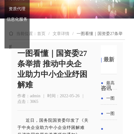
资质代理
信息化服务
当前位置：首页
/
文章详情
/
一图看懂｜国资委27条举
措 推动中央企业助力中小企业纾困解难
一图看懂｜国资委27
|
最新
条举措 推动中央企
业助力中小企业纾困
解难
●
最高
咨讯
补贴
作者：admin
|
时间：2022-05-26
|
●
一图
点击：3065
6000
读懂丨
●
一图
元！贵
近日，国务院国资委印发了《关
2026年
读懂 | 多
于中央企业助力中小企业纾困解难
●
州开展