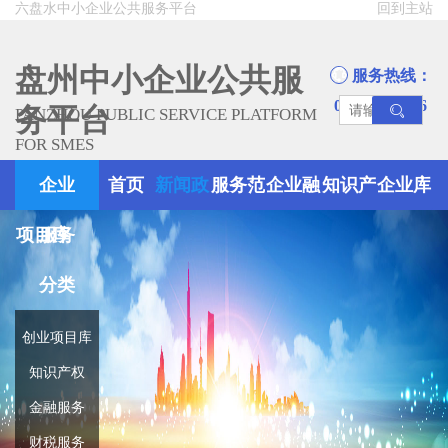
六盘水中小企业公共服务平台
回到主站
盘州中小企业公共服
服务热线：
0858-8945666
务平台
PANZHOU PUBLIC SERVICE PLATFORM
FOR SMES
企业
首页
新闻政
服务范
企业融
知识产
企业库
项目库
服务
策
围
资
权
分类
创业项目库
知识产权
金融服务
财税服务