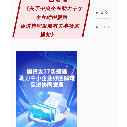
实施条
金投向
布“十五
《关于中央企业助力中小
工作
具体举
例新变
●
两部
领域及
企业
纾困解难
五”期间
措！服
化
门发文
促进协同发展有关事项的
申报要
●
2026
支持科
务培育
通知》
明确增
点分析
年“三类
技创新
壮大经
值税法
资金”，
进口税
营主体
施行后
怎么申
收优惠
增值税
请？
政策
优惠政
策衔接
事项