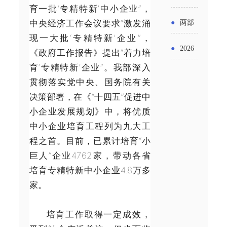
实施条
金投向
育一批‘专精特新’中小企业”，
布“十五
工作
具体举
例新变
中央经济工作会议要求“激发涌
●
两部
领域及
五”期间
现一大批‘专精特新’企业”，
措！服
化
门发文
申报要
●
2026
《政府工作报告》提出“着力培
支持科
务培育
明确增
育‘专精特新’企业”。我部深入
点分析
年“三类
技创新
壮大经
贯彻落实党中央、国务院有关
值税法
资金”，
进口税
决策部署，在《“十四五”促进中
营主体
施行后
怎么申
小企业发展规划》中，将优质
收优惠
增值税
中小企业培育工程列为九大工
请？
政策
程之首。目前，已累计培育“小
优惠政
巨人”企业4762家，带动各省
策衔接
培育专精特新中小企业4.8万多
家。
事项
培育工作取得一定成效，