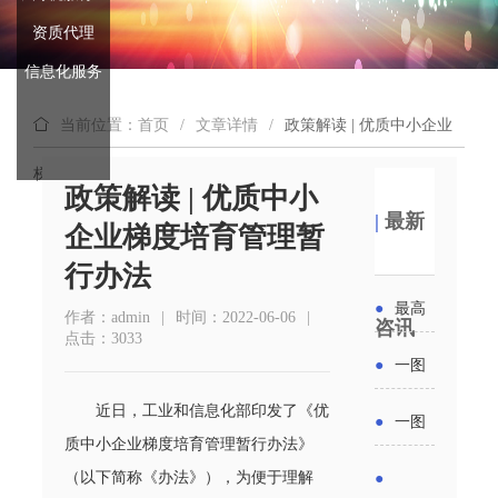
资质代理
信息化服务
当前位置：首页
/
文章详情
/
政策解读 | 优质中小企业
梯度培育管理暂行办法
政策解读 | 优质中小
|
最新
企业梯度培育管理暂
行办法
●
最高
作者：admin
|
时间：2022-06-06
|
咨讯
点击：3033
补贴
●
一图
6000
读懂丨
近日，工业和信息化部印发了《优
●
一图
元！贵
质中小企业梯度培育管理暂行办法》
2026年
读懂 | 多
（以下简称《办法》），为便于理解
●
州开展