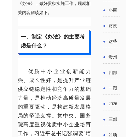
省科技
《办法》，做好贯彻实施工作，现就相
国密集
《2025
2026年
●
小巨
成果转
关内容解读如下。
出台酒
年度中
度新一
人申报
化中试
●
财政
类新规
小企业
轮汽车
书又改
一、制定《办法》的主要考
平台申
部：
酒企出
●
这些
发展环
虑是什么？
购新促
了？工
报工作
2026年
口请重
涉农设
境评估
●
贵州
销活动
信部准
继续实
点关注
备更新
报告》
出台三
优质中小企业创新能力
备怎么
●
四部
施专精
贷款，
强、成长性好，是提升产业链
发布
十一条
评审？
门印发
特新中
供应链稳定性和竞争力的基础
●
一图
最高可
（附图
举措激
力量，是推动经济高质量发展
通知要
小企业
了解：
获1.5%
●
2026
解）
的重要驱动，是构建新发展格
发各类
求做好
财政奖
增值税
局的坚强支撑。党中央、国务
中央财
年三大
经营主
●
三部
帮扶小
院高度重视优质中小企业培育
补政策
法及其
政贴息
政府资
体活力
门发
工作，习近平总书记强调要“培
额信贷
●
21项