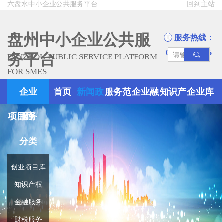
六盘水中小企业公共服务平台
回到主站
盘州中小企业公共服
服务热线：
0858-8945666
务平台
PANZHOU PUBLIC SERVICE PLATFORM
FOR SMES
企业
首页
新闻政
服务范
企业融
知识产
企业库
项目库
服务
策
围
资
权
分类
创业项目库
知识产权
金融服务
财税服务