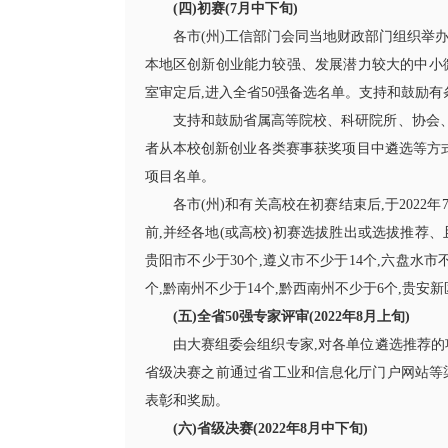
(四)初赛(7月中下旬)
各市(州)工信部门会同当地财政部门组织举
本地区创新创业能力较强、发展潜力较大的中小
室审定后,进入全省50强备选名单。支持和鼓励有
支持和鼓励省属高等院校、科研院所、协会、
者从本校创新创业各类赛事获奖项目中遴选等方式
项目名单。
各市(州)和有关高校在初赛结束后,于2022
前,并经各地(或高校)初赛选拔胜出或选拔推荐、
贵阳市不少于30个,遵义市不少于14个,六盘水市
个,黔南州不少于14个,黔西南州不少于6个,贵安
(五)全省50强专家评审(2022年8月上旬)
由大赛组委会组织专家,对各单位遴选推荐的项目
省级决赛之前通过省工业和信息化厅门户网站等渠
表彰和奖励。
(六)省级决赛(2022年8月中下旬)