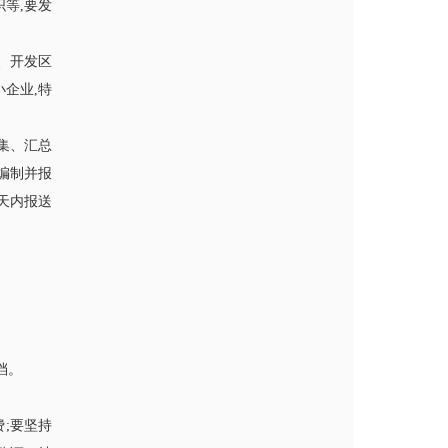
等,要发
、开发区
企业,特
集、汇总
编制并报
天内报送
档。
。
;要坚持