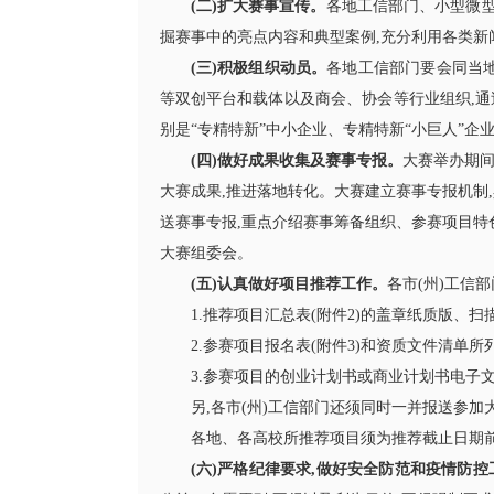
(二)扩大赛事宣传。
各地工信部门、小型微
掘赛事中的亮点内容和典型案例,充分利用各类新
(三)积极组织动员。
各地工信部门要会同当
等双创平台和载体以及商会、协会等行业组织,通
别是“专精特新”中小企业、专精特新“小巨人”企
(四)做好成果收集及赛事专报。
大赛举办期间
大赛成果,推进落地转化。大赛建立赛事专报机制
送赛事专报,重点介绍赛事筹备组织、参赛项目特
大赛组委会。
(五)认真做好项目推荐工作。
各市(州)工信部
1.推荐项目汇总表(附件2)的盖章纸质版、
2.参赛项目报名表(附件3)和资质文件清单所
3.参赛项目的创业计划书或商业计划书电子文档
另,各市(州)工信部门还须同时一并报送参加
各地、各高校所推荐项目须为推荐截止日期
(六)严格纪律要求,做好安全防范和疫情防控