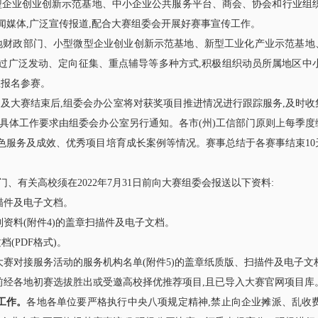
型企业创业创新示范基地、中小企业公共服务平台、商会、协会和行业组织
闻媒体,广泛宣传报道,配合大赛组委会开展好赛事宣传工作。
地财政部门、小型微型企业创业创新示范基地、新型工业化产业示范基地
过广泛发动、定向征集、重点辅导等多种方式,积极组织动员所属地区中小
业报名参赛。
及大赛结束后,组委会办公室将对获奖项目推进情况进行跟踪服务,及时收
,具体工作要求由组委会办公室另行通知。各市(州)工信部门原则上每季度
色服务及成效、优秀项目培育成长案例等情况。赛事总结于各赛事结束10
门、有关高校须在2022年7月31日前向大赛组委会报送以下资料:
扫描件及电子文档。
列资料(附件4)的盖章扫描件及电子文档。
(PDF格式)。
大赛对接服务活动的服务机构名单(附件5)的盖章纸质版、扫描件及电子文
前经各地初赛选拔胜出或受邀高校择优推荐项目,且已导入大赛官网项目库
工作。
各地各单位要严格执行中央八项规定精神,禁止向企业摊派、乱收费