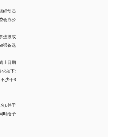
组织动员
委会办公
事选拔或
0强备选
荐截止日期
要求如下:
州不少于8
名),并于
同时给予