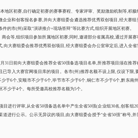
办本地区初赛,自行确定初赛的赛事赛程、专家评审、奖励激励机制等,积极
微企业和创客报名参赛,并向大赛组委会遴选推荐优秀双创项目,经大赛组
条件的市(州)采取“演讲推介+现场答辩”等比赛方式,组织开展地区初赛。
商会等,组织项目参加所属地区初赛;同时,邀请部分省属高校,通过开展赛
,向大赛组委会推荐优秀双创项目,经大赛组委会办公室审定后,进入全省5
年7月31日前向大赛组委会推荐全省50强备选项目名单,所推荐项目须在推
且已导入大赛官网项目库的项目。各市(州)推荐名额不设上限,仅设下限,
不少于6个,安顺市不少于6个,毕节市不少于6个,铜仁市不少于6个,黔东南
新区不少于4个。每所受邀高校推荐名额为5个。
进行评审,从全省50强备选名单中产生全省50强(企业组30名,创客组20
道进行公示。公示无异议的项目,由大赛组委会授予“全省50强”称号,并