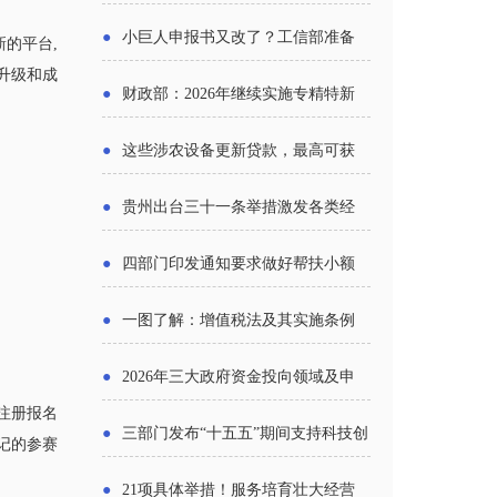
报告》发布（附图解）
●
小巨人申报书又改了？工信部准备
的平台,
升级和成
怎么评审？
●
财政部：2026年继续实施专精特新
中小企业财政奖补政策
●
这些涉农设备更新贷款，最高可获
1.5%中央财政贴息
●
贵州出台三十一条举措激发各类经
营主体活力
●
四部门印发通知要求做好帮扶小额
信贷工作
●
一图了解：增值税法及其实施条例
新变化
●
2026年三大政府资金投向领域及申
)注册报名
报要点分析
●
三部门发布“十五五”期间支持科技创
登记的参赛
新进口税收优惠政策
●
21项具体举措！服务培育壮大经营