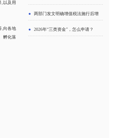
,以及用
主体
●
两部门发文明确增值税法施行后增
值税优惠政策衔接事项
,向各地
●
2026年“三类资金”，怎么申请？
、孵化落