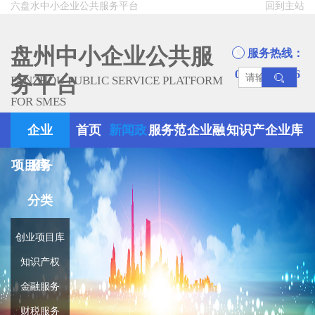
六盘水中小企业公共服务平台
回到主站
盘州中小企业公共服
服务热线：
0858-8945666
务平台
PANZHOU PUBLIC SERVICE PLATFORM
FOR SMES
企业
首页
新闻政
服务范
企业融
知识产
企业库
项目库
服务
策
围
资
权
分类
创业项目库
知识产权
金融服务
财税服务