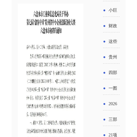
省科技
国密集
《2025
2026年
●
小巨
成果转
出台酒
年度中
度新一
人申报
化中试
●
财政
类新规
小企业
轮汽车
书又改
平台申
部：
酒企出
●
这些
发展环
购新促
了？工
报工作
2026年
口请重
涉农设
境评估
●
贵州
销活动
信部准
继续实
点关注
备更新
报告》
出台三
备怎么
●
四部
施专精
贷款，
发布
十一条
评审？
门印发
特新中
●
一图
最高可
（附图
举措激
通知要
小企业
了解：
获1.5%
●
2026
解）
发各类
求做好
财政奖
增值税
中央财
年三大
经营主
●
三部
帮扶小
补政策
法及其
政贴息
政府资
体活力
门发
额信贷
●
21项