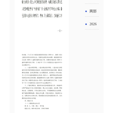
实施条
金投向
布“十五
工作
具体举
例新变
●
两部
领域及
五”期间
措！服
化
门发文
申报要
●
2026
支持科
务培育
明确增
点分析
年“三类
技创新
壮大经
值税法
资金”，
进口税
营主体
施行后
怎么申
收优惠
增值税
请？
政策
优惠政
策衔接
事项