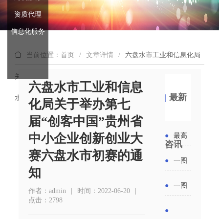
资质代理
信息化服务
当前位置：首页
/
文章详情
/
六盘水市工业和信息化局
关于举办第七届“创客中国”贵州省中小企业创新创业大赛六盘
六盘水市工业和信息
|
最新
水市初赛的通知
化局关于举办第七
届“创客中国”贵州省
中小企业创新创业大
●
最高
咨讯
赛六盘水市初赛的通
补贴
●
一图
知
6000
读懂丨
●
一图
作者：admin
|
时间：2022-06-20
|
元！贵
2026年
点击：2798
读懂 | 多
●
州开展