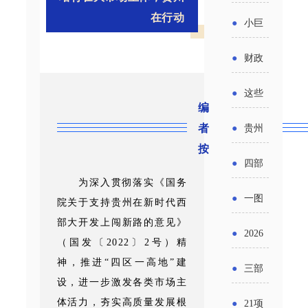
省科技
国密集
在行动
《2025
2026年
●
小巨
成果转
出台酒
年度中
度新一
人申报
化中试
●
财政
类新规
小企业
轮汽车
书又改
平台申
部：
酒企出
●
这些
发展环
购新促
编
了？工
报工作
2026年
口请重
涉农设
者
境评估
●
贵州
销活动
信部准
继续实
点关注
按
备更新
报告》
出台三
备怎么
●
四部
施专精
贷款，
发布
为深入贯彻落实《国务
十一条
评审？
门印发
特新中
●
一图
院关于支持贵州在新时代西
最高可
（附图
举措激
通知要
部大开发上闯新路的意见》
小企业
了解：
获1.5%
●
2026
解）
发各类
（国发〔2022〕2号）精
求做好
财政奖
增值税
中央财
年三大
神，推进“四区一高地”建
经营主
●
三部
帮扶小
补政策
法及其
设，进一步激发各类市场主
政贴息
政府资
体活力
门发
额信贷
体活力，夯实高质量发展根
●
21项