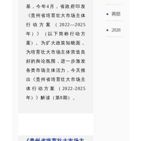
实施条
金投向
基，今年4月，省政府印发
布“十五
工作
具体举
例新变
●
两部
《贵州省培育壮大市场主体
领域及
五”期间
措！服
行动方案（2022—2025
化
门发文
申报要
●
2026
支持科
年）》（以下简称行动方
务培育
明确增
点分析
年“三类
案）。为扩大政策知晓面，
技创新
壮大经
值税法
为培育壮大市场主体营造良
资金”，
进口税
营主体
好的舆论氛围，进一步激发
施行后
怎么申
收优惠
各类市场主体活力，今天推
增值税
出《贵州省培育壮大市场主
请？
政策
体行动方案（2022-2025
优惠政
年）》解读（第8期）。
策衔接
事项
《贵州省培育壮大市场主