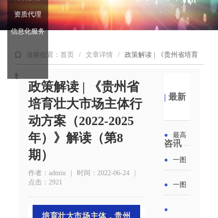
资质代理
信息化服务
当前位置：首页
/
文章详情
/
政策解读 | 《贵州省培育
壮大市场主体行动方案（2022-2025年）》解读（第8期）
政策解读 | 《贵州省
|
最新
培育壮大市场主体行
动方案（2022-2025
年）》解读（第8
●
最高
咨讯
期）
补贴
●
一图
作者：admin
|
时间：2022-06-24
|
6000
读懂丨
点击：2921
●
一图
元！贵
2026年
读懂 | 多
●
州开展
培育壮大市场主体，贵州