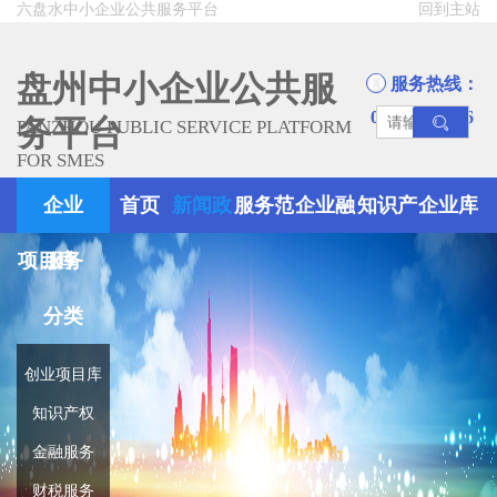
六盘水中小企业公共服务平台
回到主站
盘州中小企业公共服
服务热线：
0858-8945666
务平台
PANZHOU PUBLIC SERVICE PLATFORM
FOR SMES
企业
首页
新闻政
服务范
企业融
知识产
企业库
项目库
服务
策
围
资
权
分类
创业项目库
知识产权
金融服务
财税服务