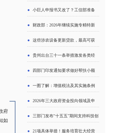
报告》发布（附图解）
●
小巨人申报书又改了？工信部准备
怎么评审？
●
财政部：2026年继续实施专精特新
中小企业财政奖补政策
●
这些涉农设备更新贷款，最高可获
1.5%中央财政贴息
●
贵州出台三十一条举措激发各类经
营主体活力
●
四部门印发通知要求做好帮扶小额
信贷工作
●
一图了解：增值税法及其实施条例
新变化
●
2026年三大政府资金投向领域及申
政府
报要点分析
●
三部门发布“十五五”期间支持科技创
知如
新进口税收优惠政策
●
21项具体举措！服务培育壮大经营