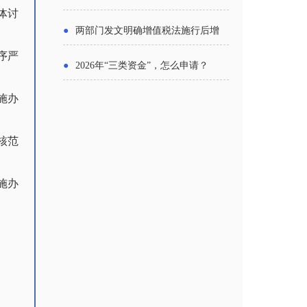
体讨
主体
●
两部门发文明确增值税法施行后增
序严
值税优惠政策衔接事项
●
2026年“三类资金”，怎么申请？
施办
核范
施办