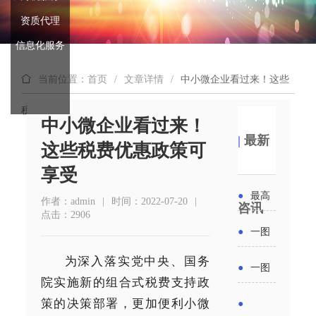
资质代理
信息化服务
当前位置：首页
/
文章详情
/
中小微企业看过来！这些
税费优惠政策可享受
中小微企业看过来！
|
最新
这些税费优惠政策可
享受
●
最高
作者：admin
|
时间：2022-07-20
|
咨讯
点击：2906
补贴
●
一图
6000
为深入落实党中央、国务
读懂丨
●
一图
院实施新的组合式税费支持政
元！贵
2026年
读懂 | 多
策的决策部署，更加便利小微
●
州开展