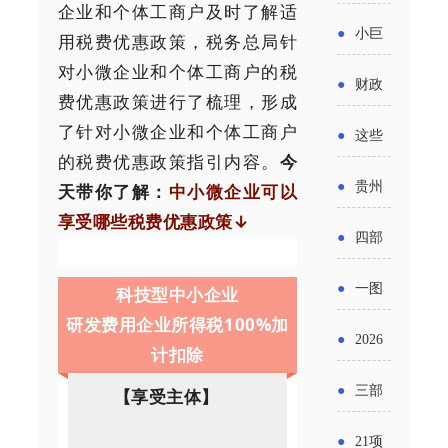
省科技
企业和个体工商户及时了解适
国密集
《2025
2026年
●
小巨
用税费优惠政策，税务总局针
成果转
出台酒
年度中
对小微企业和个体工商户的税
度新一
人申报
化中试
●
财政
类新规
费优惠政策进行了梳理，形成
小企业
轮汽车
书又改
平台申
部：
了针对小微企业和个体工商户
酒企出
●
这些
发展环
购新促
了？工
的税费优惠政策指引内容。
今
报工作
2026年
口请重
涉农设
境评估
●
贵州
天带你了解：
中小微企业可以
销活动
信部准
继续实
点关注
备更新
享受哪些税费优惠政策↓
报告》
出台三
备怎么
●
四部
施专精
贷款，
发布
十一条
评审？
门印发
特新中
●
一图
科技型中小企业
最高可
（附图
举措激
通知要
研发费用企业所得税100%加
小企业
了解：
获1.5%
●
2026
解）
发各类
计扣除
求做好
财政奖
增值税
中央财
年三大
经营主
●
三部
【享受主体】
帮扶小
补政策
法及其
政贴息
政府资
体活力
门发
额信贷
●
21项