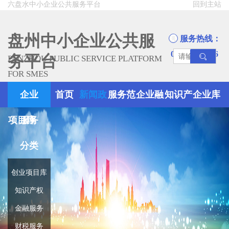
六盘水中小企业公共服务平台
回到主站
盘州中小企业公共服
服务热线：
0858-8945666
务平台
PANZHOU PUBLIC SERVICE PLATFORM
FOR SMES
企业
首页
新闻政
服务范
企业融
知识产
企业库
项目库
服务
策
围
资
权
分类
创业项目库
知识产权
金融服务
财税服务