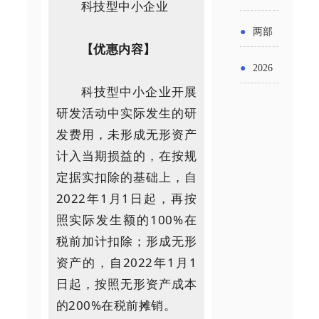
实施条
科技型中小企业
金投向
布“十五
工作
具体举
例新变
●
两部
领域及
五”期间
【优惠内容】
措！服
化
门发文
申报要
●
2026
支持科
务培育
明确增
科技型中小企业开展
点分析
年“三类
技创新
壮大经
研发活动中实际发生的研
值税法
资金”，
进口税
发费用，未形成无形资产
营主体
施行后
计入当期损益的，在按规
怎么申
收优惠
增值税
定据实扣除的基础上，自
请？
政策
2022年1月1日起，再按
优惠政
照实际发生额的100%在
策衔接
税前加计扣除；形成无形
事项
资产的，自2022年1月1
日起，按照无形资产成本
的200%在税前摊销。