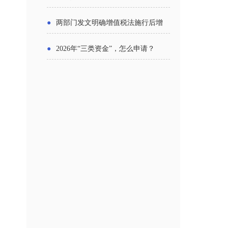
主体
●
两部门发文明确增值税法施行后增
值税优惠政策衔接事项
●
2026年“三类资金”，怎么申请？