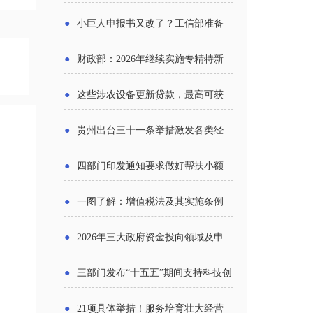
报告》发布（附图解）
●
小巨人申报书又改了？工信部准备
怎么评审？
●
财政部：2026年继续实施专精特新
中小企业财政奖补政策
●
这些涉农设备更新贷款，最高可获
1.5%中央财政贴息
●
贵州出台三十一条举措激发各类经
营主体活力
●
四部门印发通知要求做好帮扶小额
信贷工作
●
一图了解：增值税法及其实施条例
新变化
●
2026年三大政府资金投向领域及申
报要点分析
●
三部门发布“十五五”期间支持科技创
新进口税收优惠政策
●
21项具体举措！服务培育壮大经营