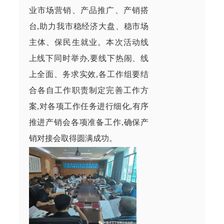
业市场营销、产品推广、产销搭
台
,助力我市稳经济大盘、稳市场
主体、保民生就业
。本次活动线
上线下同时举办,
要
线下热闹、线
上全面
、务求实效
,各工作组
要
结
合各自工作职责制定
完善
工作方
案,对各项工作任务进行细化,
有序
推进产销会各项准备工作,
确保产
销对接会取得
圆满成功
。