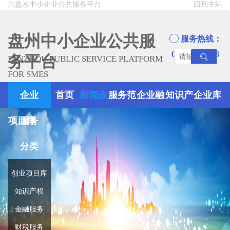
六盘水中小企业公共服务平台
回到主站
盘州中小企业公共服
服务热线：
0858-8945666
务平台
PANZHOU PUBLIC SERVICE PLATFORM
FOR SMES
企业
首页
新闻政
服务范
企业融
知识产
企业库
项目库
服务
策
围
资
权
分类
创业项目库
知识产权
金融服务
财税服务