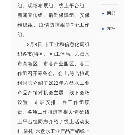
实施条
金投向
组、现场布展组、线上平台组、
布“十五
工作
具体举
例新变
●
两部
新闻宣传组、后勤保障组、安保
领域及
五”期间
措！服
化
维稳组、疫情防控组
等
7
个工作
门发文
申报要
●
2026
支持科
组。
务培育
明确增
点分析
年“三类
技创新
8
月
8
日,市工业和信息化局组
壮大经
值税法
资金”，
织各市
(
特区、区
)
工信局、六盘水
进口税
营主体
施行后
市高新区、市各产业园区、各工
怎么申
收优惠
作组召开筹备会。会上,综合协调
增值税
请？
政策
组同志介绍了
2022
年六盘水工业
优惠政
产品产销对接会主题、线下会场
策衔接
设置、布展安排、各工作组职
事项
责、各项工作
推进
等相关情况;线
上平台组同志介绍了线上活动安
排,依托“六盘水工业产品产销线上