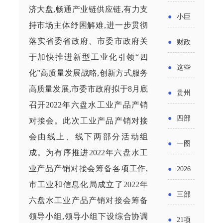
省科技
国密集
济大盘,畅通产业链供应链,有力支
《2025
2026年
●
小巨
成果转
持市场主体纾困解难,进一步贯彻
出台酒
年度中
度新一
人申报
化中试
落实省委省政府、市委市政府关
●
财政
类新规
小企业
轮汽车
于加快推进新型工业化引领“四
书又改
平台申
部：
酒企出
●
这些
发展环
化”高质量发展战略,创新方式服务
购新促
了？工
报工作
2026年
口请重
涉农设
高质量发展,市委市政府拟于
8
月底
境评估
●
贵州
销活动
信部准
继续实
召开
2022
年六盘水工业产品产销
点关注
备更新
报告》
出台三
备怎么
●
四部
对接会。此次工业产品产销对接
施专精
贷款，
发布
十一条
会由线上、线下两部分活动组
评审？
门印发
特新中
●
一图
最高可
（附图
成。为有序推进
2022
年六盘水工
举措激
通知要
小企业
了解：
获1.5%
业产品产销对接会筹备各项工作,
●
2026
解）
发各类
求做好
财政奖
增值税
市工业和信息化局成立
了
2022
年
中央财
年三大
经营主
●
三部
帮扶小
六盘水工业产品产销对接会筹备
补政策
法及其
政贴息
政府资
体活力
门发
领导小组,领导小组下设综合协调
额信贷
●
21项