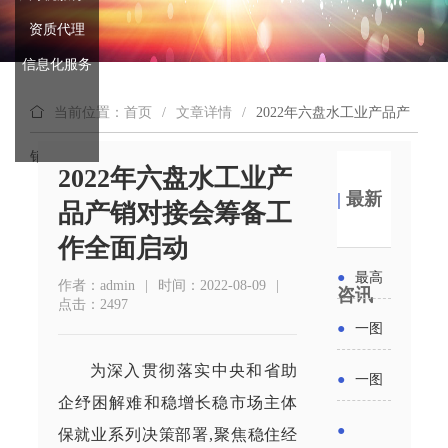
资质代理
信息化服务
当前位置：首页
/
文章详情
/
2022年六盘水工业产品产
销对接会筹备工作全面启动
2022年六盘水工业产
|
最新
品产销对接会筹备工
作全面启动
●
最高
作者：admin
|
时间：2022-08-09
|
咨讯
点击：2497
补贴
●
一图
6000
读懂丨
为深入贯彻落实中央和省助
●
一图
元！贵
企纾困解难和稳增长稳市场主体
2026年
读懂 | 多
●
保就业系列决策部署,聚焦稳住经
州开展