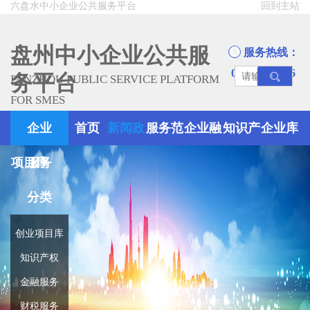
六盘水中小企业公共服务平台
回到主站
盘州中小企业公共服
服务热线：
0858-8945666
务平台
PANZHOU PUBLIC SERVICE PLATFORM
FOR SMES
企业
首页
新闻政
服务范
企业融
知识产
企业库
项目库
服务
策
围
资
权
分类
创业项目库
知识产权
金融服务
财税服务