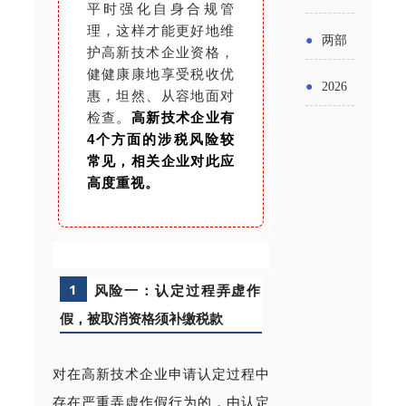
实施条
平时强化自身合规管
金投向
布“十五
工作
理，这样才能更好地维
具体举
例新变
●
两部
领域及
护高新技术企业资格，
五”期间
措！服
健健康康地享受税收优
化
门发文
申报要
●
2026
支持科
惠，坦然、从容地面对
务培育
明确增
检查。
高新技术企业有
点分析
年“三类
技创新
4个方面的涉税风险较
壮大经
值税法
资金”，
常见，相关企业对此应
进口税
营主体
高度重视。
施行后
怎么申
收优惠
增值税
请？
政策
优惠政
1
风险一：认定过程弄虚作
策衔接
假，被取消资格须补缴税款
事项
对在高新技术企业申请认定过程中
存在严重弄虚作假行为的，由认定