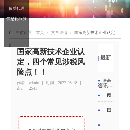
资质代理
信息化服务
当前位置：首页
/
文章详情
/
国家高新技术企业认定，
四个常见涉税风险点！！
国家高新技术企业认
|
最新
定，四个常见涉税风
险点！！
●
最高
作者：admin
|
时间：2022-08-18
|
咨讯
点击：2541
补贴
●
一图
6000
读懂丨
●
一图
元！贵
2026年
读懂 | 多
●
州开展