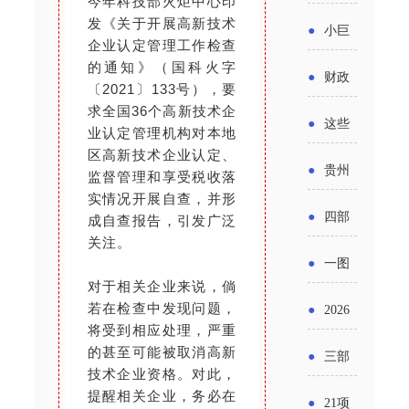
今年科技部火炬中心印
省科技
国密集
《2025
发《关于开展高新技术
2026年
●
小巨
成果转
企业认定管理工作检查
出台酒
年度中
度新一
的通知》（国科火字
人申报
化中试
●
财政
类新规
〔2021〕133号），要
小企业
轮汽车
书又改
求全国36个高新技术企
平台申
部：
酒企出
●
这些
发展环
业认定管理机构对本地
购新促
了？工
报工作
2026年
区高新技术企业认定、
口请重
涉农设
境评估
●
贵州
销活动
监督管理和享受税收落
信部准
继续实
点关注
备更新
实情况开展自查，并形
报告》
出台三
备怎么
●
四部
成自查报告，引发广泛
施专精
贷款，
发布
关注。
十一条
评审？
门印发
特新中
●
一图
最高可
（附图
举措激
对于相关企业来说，倘
通知要
小企业
了解：
获1.5%
若在检查中发现问题，
●
2026
解）
发各类
求做好
将受到相应处理，严重
财政奖
增值税
中央财
年三大
的甚至可能被取消高新
经营主
●
三部
帮扶小
补政策
技术企业资格。对此，
法及其
政贴息
政府资
体活力
门发
提醒相关企业，务必在
额信贷
●
21项