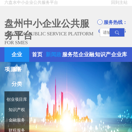
六盘水中小企业公共服务平台
回到主站
盘州中小企业公共服
服务热线：
0858-8945666
务平台
PANZHOU PUBLIC SERVICE PLATFORM
FOR SMES
企业
首页
新闻政
服务范
企业融
知识产
企业库
项目库
服务
策
围
资
权
分类
创业项目库
知识产权
金融服务
财税服务