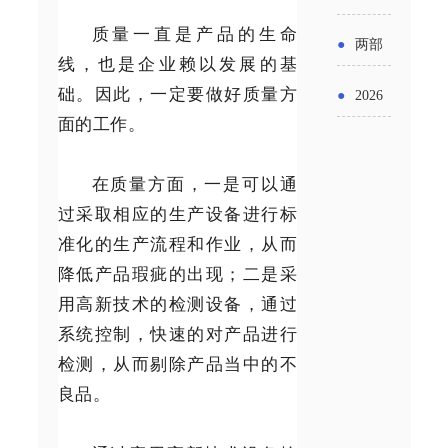
实施条
金投向
布“十五
质量一直是产品的生命
工作
具体举
例新变
●
两部
领域及
线，也是企业赖以发展的基
五”期间
措！服
化
门发文
础。因此，一定要做好质量方
申报要
●
2026
支持科
务培育
面的工作。
明确增
点分析
年“三类
技创新
壮大经
值税法
资金”，
在质量方面，一是可以通
进口税
营主体
施行后
过采取相应的生产设备进行标
怎么申
收优惠
准化的生产流程和作业，从而
增值税
请？
政策
降低产品瑕疵的出现；二是采
优惠政
用高新技术的检测设备，通过
策衔接
系统控制，快速的对产品进行
检测，从而剔除产品当中的不
事项
良品。