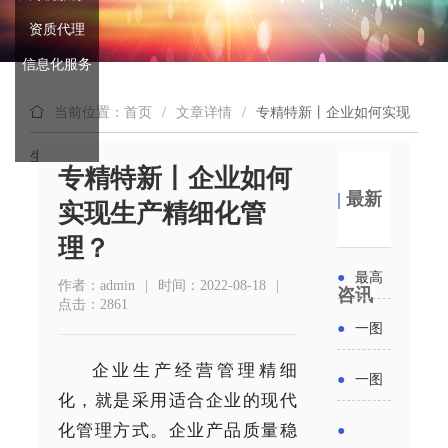
资质代理
信息化服务
当前位置：首页
/
文章详情
/
专精特新丨企业如何实现
生产精细化管理？
专精特新丨企业如何
|
最新
实现生产精细化管
理？
●
最高
作者：admin
|
时间：2022-08-18
|
咨讯
点击：2861
补贴
●
一图
6000
企业生产经营管理精细
读懂丨
●
一图
化，就是采用适合企业的现代
元！贵
2026年
读懂 | 多
化管理方式。企业产品质量稳
●
州开展