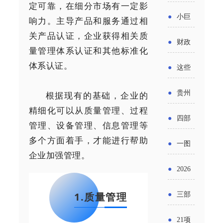
省科技
定可靠，在细分市场有一定影
国密集
《2025
2026年
●
小巨
响力。主导产品和服务通过相
成果转
出台酒
年度中
关产品认证，企业获得相关质
度新一
人申报
化中试
●
财政
类新规
量管理体系认证和其他标准化
小企业
轮汽车
书又改
平台申
部：
体系认证。
酒企出
●
这些
发展环
购新促
了？工
报工作
2026年
口请重
涉农设
境评估
●
贵州
根据现有的基础，企业的
销活动
信部准
继续实
点关注
备更新
精细化可以从质量管理、过程
报告》
出台三
备怎么
●
四部
施专精
管理、设备管理、信息管理等
贷款，
发布
十一条
评审？
多个方面着手，才能进行帮助
门印发
特新中
●
一图
最高可
（附图
举措激
企业加强管理。
通知要
小企业
了解：
获1.5%
●
2026
解）
发各类
求做好
财政奖
增值税
中央财
年三大
经营主
1.质量管理
●
三部
帮扶小
补政策
法及其
政贴息
政府资
体活力
门发
额信贷
●
21项