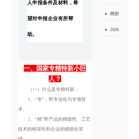
实施条
人申报条件及材料，希
金投向
布“十五
工作
具体举
例新变
●
两部
领域及
望对申报企业有所帮
五”期间
措！服
化
门发文
申报要
●
2026
支持科
助。
务培育
明确增
点分析
年“三类
技创新
壮大经
值税法
资金”，
进口税
营主体
施行后
怎么申
一、国家专精特新小巨
收优惠
增值税
人？
请？
政策
优惠政
（一）什么是专精特新：
1、“专”，即专业化与专项技
策衔接
术。
事项
2、“精”即产品的精致性、工艺
技术的精深性和企业的精细化管
理。