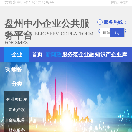
六盘水中小企业公共服务平台
回到主站
盘州中小企业公共服
服务热线：
0858-8945666
务平台
PANZHOU PUBLIC SERVICE PLATFORM
FOR SMES
企业
首页
新闻政
服务范
企业融
知识产
企业库
项目库
服务
策
围
资
权
分类
创业项目库
知识产权
金融服务
财税服务