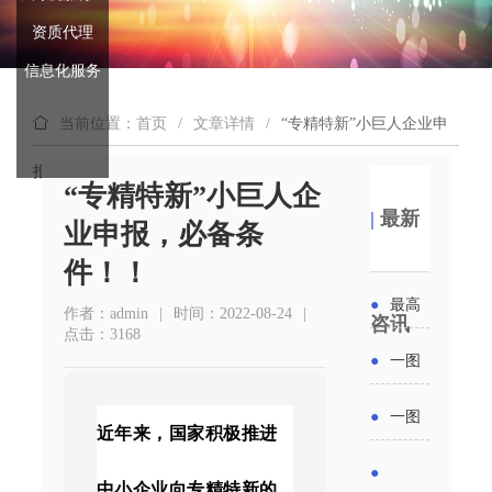
资质代理
信息化服务
当前位置：首页
/
文章详情
/
“专精特新”小巨人企业申
报，必备条件！！
“专精特新”小巨人企
|
最新
业申报，必备条
件！！
●
最高
作者：admin
|
时间：2022-08-24
|
咨讯
点击：3168
补贴
●
一图
6000
读懂丨
●
一图
近年来，国家积极推进
元！贵
2026年
读懂 | 多
●
州开展
中小企业向专精特新的