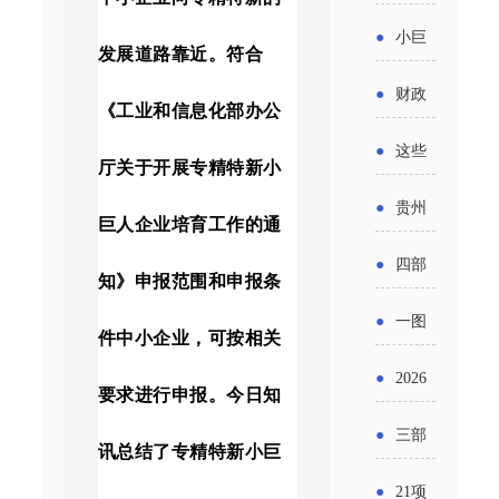
省科技
国密集
《2025
2026年
●
小巨
成果转
发展道路靠近。符合
出台酒
年度中
度新一
人申报
化中试
●
财政
类新规
《工业和信息化部办公
小企业
轮汽车
书又改
平台申
部：
酒企出
●
这些
发展环
厅关于开展专精特新小
购新促
了？工
报工作
2026年
口请重
涉农设
境评估
●
贵州
销活动
信部准
巨人企业培育工作的通
继续实
点关注
备更新
报告》
出台三
备怎么
●
四部
施专精
知》申报范围和申报条
贷款，
发布
十一条
评审？
门印发
特新中
●
一图
最高可
件中小企业，可按相关
（附图
举措激
通知要
小企业
了解：
获1.5%
●
2026
解）
发各类
要求进行申报。
今日知
求做好
财政奖
增值税
中央财
年三大
经营主
●
三部
帮扶小
讯
总结了专精特新小巨
补政策
法及其
政贴息
政府资
体活力
门发
额信贷
●
21项