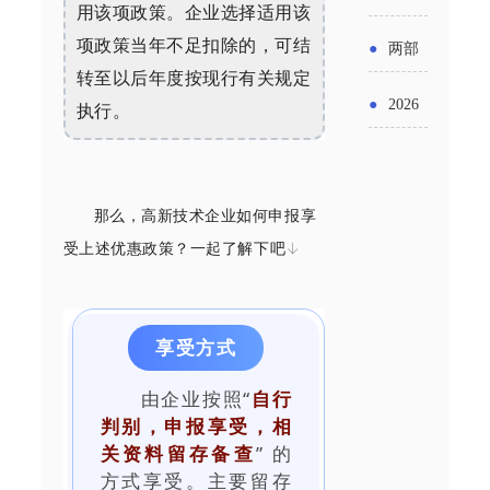
实施条
用该项政策。企业选择适用该
金投向
布“十五
工作
具体举
项政策当年不足扣除的，可结
例新变
●
两部
领域及
五”期间
转至以后年度按现行有关规定
措！服
化
门发文
申报要
●
2026
执行。
支持科
务培育
明确增
点分析
年“三类
技创新
壮大经
值税法
资金”，
进口税
营主体
那么，高新技术企业如何申报享
施行后
怎么申
收优惠
受上述优惠政策？一起了解下吧↓
增值税
请？
政策
优惠政
享受方式
策衔接
由企业按照“
自行
事项
判别，申报享受，相
关资料留存备查
” 的
方式享受。主要留存