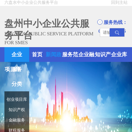
六盘水中小企业公共服务平台
回到主站
盘州中小企业公共服
服务热线：
0858-8945666
务平台
PANZHOU PUBLIC SERVICE PLATFORM
FOR SMES
企业
首页
新闻政
服务范
企业融
知识产
企业库
项目库
服务
策
围
资
权
分类
创业项目库
知识产权
金融服务
财税服务