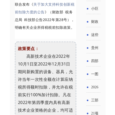
省科技
国密集
联合发布《
关于加大支持科技创新税
《2025
2026年
●
小巨
成果转
前扣除力度的公告
》（财政部 税务
出台酒
年度中
度新一
人申报
总局 科技部公告2022年第28号），
化中试
●
财政
类新规
小企业
明确有关企业所得税税前扣除政策。
轮汽车
书又改
平台申
部：
酒企出
●
这些
发展环
购新促
了？工
报工作
2026年
口请重
涉农设
境评估
政策要点：
●
贵州
销活动
信部准
继续实
点关注
高新技术企业在2022年
备更新
报告》
出台三
备怎么
●
四部
施专精
10月1日至2022年12月31日
贷款，
发布
十一条
评审？
期间新购置的设备、器具，允
门印发
特新中
●
一图
最高可
（附图
许当年一次性全额在计算应纳
举措激
通知要
小企业
了解：
税所得额时扣除，并允许在税
获1.5%
●
2026
解）
发各类
求做好
财政奖
前实行100%加计扣除。凡在
增值税
中央财
年三大
经营主
●
三部
2022年第四季度内具有高新
帮扶小
补政策
法及其
政贴息
政府资
技术企业资格的企业，均可适
体活力
门发
额信贷
●
21项