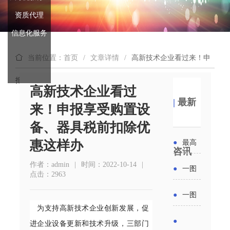
资质代理
信息化服务
当前位置：首页
/
文章详情
/
高新技术企业看过来！申
报享受购置设备、器具税前扣除优惠这样办
高新技术企业看过
|
最新
来！申报享受购置设
备、器具税前扣除优
惠这样办
●
最高
咨讯
补贴
作者：admin
|
时间：2022-10-14
|
●
一图
点击：2963
6000
读懂丨
●
一图
元！贵
为支持高新技术企业创新发展，促
2026年
读懂 | 多
●
进企业设备更新和技术升级，三部门
州开展