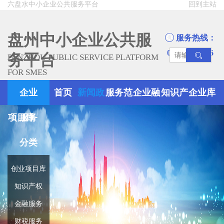
六盘水中小企业公共服务平台
回到主站
盘州中小企业公共服
服务热线：
0858-8945666
务平台
PANZHOU PUBLIC SERVICE PLATFORM
FOR SMES
企业
首页
新闻政
服务范
企业融
知识产
企业库
项目库
服务
策
围
资
权
分类
创业项目库
知识产权
金融服务
财税服务