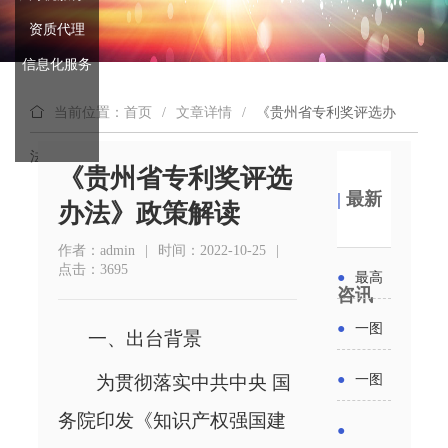
资质代理
信息化服务
当前位置：首页
/
文章详情
/
《贵州省专利奖评选办
法》政策解读
《贵州省专利奖评选
|
最新
办法》政策解读
作者：admin
|
时间：2022-10-25
|
点击：3695
●
最高
咨讯
补贴
●
一图
一、出台背景
6000
读懂丨
为贯彻落实中共中央 国
●
一图
元！贵
2026年
务院印发《知识产权强国建
读懂 | 多
●
州开展