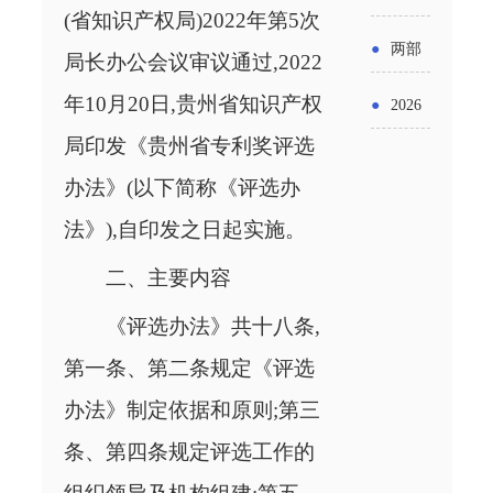
实施条
金投向
(省知识产权局)2022年第5次
布“十五
工作
具体举
例新变
●
两部
领域及
局长办公会议审议通过,2022
五”期间
措！服
化
门发文
年10月20日,贵州省知识产权
申报要
●
2026
支持科
务培育
明确增
局印发《贵州省专利奖评选
点分析
年“三类
技创新
壮大经
值税法
办法》(以下简称《评选办
资金”，
进口税
营主体
施行后
法》),自印发之日起实施。
怎么申
收优惠
增值税
二、主要内容
请？
政策
优惠政
《评选办法》共十八条,
策衔接
第一条、第二条规定《评选
事项
办法》制定依据和原则;第三
条、第四条规定评选工作的