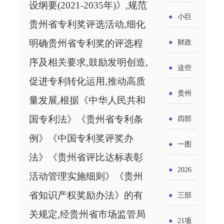
省科技
设纲要(2021-2035年)》,规范
国密集
《2025
2026年
●
小巨
成果转
贵州省专利奖评选活动,细化
出台酒
年度中
度新一
人申报
化中试
明确贵州省专利奖的评选程
●
财政
类新规
小企业
轮汽车
书又改
平台申
序及相关要求,鼓励发明创造,
部：
酒企出
●
这些
发展环
购新促
了？工
促进专利转化运用,推动高质
报工作
2026年
口请重
涉农设
境评估
●
贵州
销活动
信部准
量发展,根据《中华人民共和
继续实
点关注
备更新
报告》
出台三
备怎么
国专利法》《贵州省专利条
●
四部
施专精
贷款，
发布
十一条
例》《中国专利奖评奖办
评审？
门印发
特新中
●
一图
最高可
（附图
举措激
法》《贵州省评比达标表彰
通知要
小企业
了解：
获1.5%
●
2026
解）
发各类
活动管理实施细则》《贵州
求做好
财政奖
增值税
中央财
年三大
经营主
省知识产权奖励办法》的有
●
三部
帮扶小
补政策
法及其
政贴息
政府资
关规定,经贵州省市场监管局
体活力
门发
额信贷
●
21项