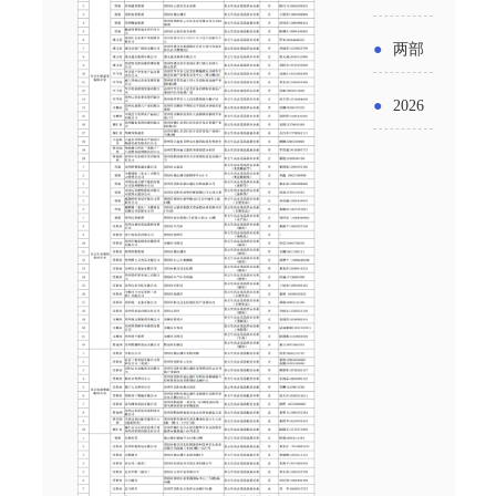
实施条
金投向
布“十五
工作
具体举
例新变
●
两部
领域及
五”期间
措！服
化
门发文
申报要
●
2026
支持科
务培育
明确增
点分析
年“三类
技创新
壮大经
值税法
资金”，
进口税
营主体
施行后
怎么申
收优惠
增值税
请？
政策
优惠政
策衔接
事项