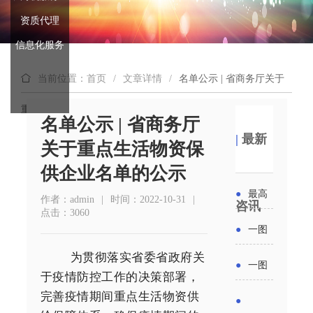
资质代理
信息化服务
当前位置：首页
/
文章详情
/
名单公示 | 省商务厅关于
重点生活物资保供企业名单的公示
名单公示 | 省商务厅
|
最新
关于重点生活物资保
供企业名单的公示
●
最高
作者：admin
|
时间：2022-10-31
|
咨讯
点击：3060
补贴
●
一图
6000
为贯彻落实省委省政府关
读懂丨
●
一图
于疫情防控工作的决策部署，
元！贵
2026年
读懂 | 多
完善疫情期间重点生活物资供
●
州开展