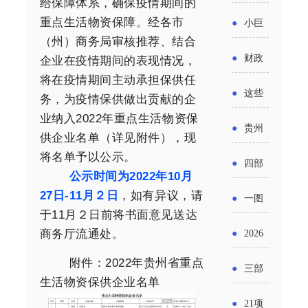
省科技
给保障体系，确保疫情期间的
国密集
《2025
2026年
重点生活物资保障。经各市
●
小巨
成果转
出台酒
（州）商务局审核推荐、结合
年度中
度新一
人申报
化中试
●
财政
企业在疫情期间的表现情况，
类新规
小企业
轮汽车
书又改
将在疫情期间主动承担保供任
平台申
部：
酒企出
●
这些
务，为疫情保供做出贡献的企
发展环
购新促
了？工
报工作
2026年
业纳入2022年重点生活物资保
口请重
涉农设
境评估
●
贵州
销活动
信部准
供企业名单（详见附件），现
继续实
点关注
备更新
报告》
将名单予以公示。
出台三
备怎么
●
四部
施专精
公示时间为2022年10月
贷款，
发布
十一条
评审？
门印发
27日-11月２日
，如有异议，请
特新中
●
一图
最高可
（附图
举措激
于11月２日前将书面意见送达
通知要
小企业
了解：
获1.5%
商务厅流通处。
●
2026
解）
发各类
求做好
财政奖
增值税
中央财
年三大
附件：2022年贵州省重点
经营主
●
三部
帮扶小
补政策
生活物资保供企业名单
法及其
政贴息
政府资
体活力
门发
额信贷
●
21项