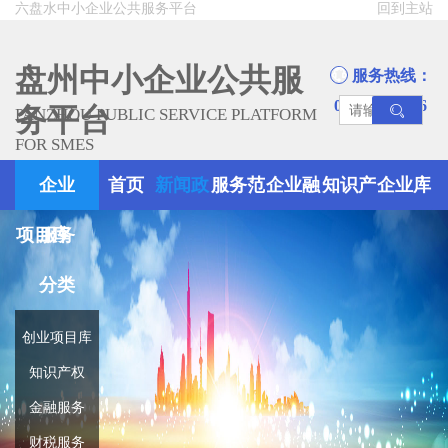
六盘水中小企业公共服务平台
回到主站
盘州中小企业公共服
服务热线：
0858-8945666
务平台
PANZHOU PUBLIC SERVICE PLATFORM
FOR SMES
企业
首页
新闻政
服务范
企业融
知识产
企业库
项目库
服务
策
围
资
权
分类
创业项目库
知识产权
金融服务
财税服务