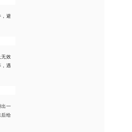
件，避
及无效
等，遇
册出一
来后给