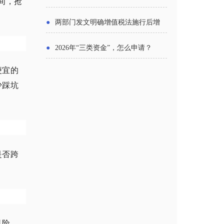
间，抢
主体
●
两部门发文明确增值税法施行后增
值税优惠政策衔接事项
●
2026年“三类资金”，怎么申请？
便宜的
少踩坑
是否跨
风险，