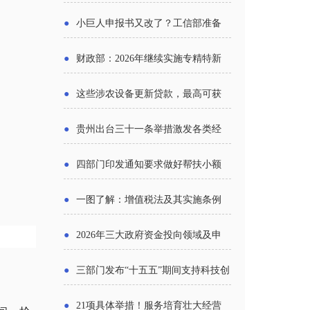
报告》发布（附图解）
●
小巨人申报书又改了？工信部准备
怎么评审？
●
财政部：2026年继续实施专精特新
中小企业财政奖补政策
●
这些涉农设备更新贷款，最高可获
1.5%中央财政贴息
●
贵州出台三十一条举措激发各类经
营主体活力
●
四部门印发通知要求做好帮扶小额
信贷工作
●
一图了解：增值税法及其实施条例
新变化
●
2026年三大政府资金投向领域及申
报要点分析
●
三部门发布“十五五”期间支持科技创
新进口税收优惠政策
●
21项具体举措！服务培育壮大经营