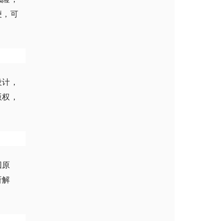
便，可
设计，
版权，
回原
析解