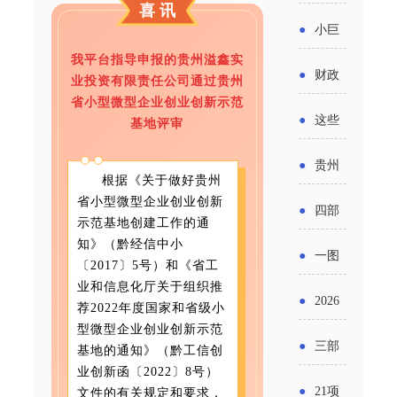
省科技
喜讯
国密集
《2025
2026年
●
小巨
成果转
出台酒
年度中
我平台
指导申报的贵州溢鑫实
度新一
人申报
化中试
●
财政
业投资有限责任公司通过贵州
类新规
小企业
轮汽车
书又改
省小
型微型企业创业创新示范
平台申
部：
酒企出
●
这些
基地评审
发展环
购新促
了？工
报工作
2026年
口请重
涉农设
境评估
●
贵州
销活动
信部准
根据《关于做好贵州
继续实
点关注
备更新
报告》
出台三
省小型微型企业创业创新
备怎么
●
四部
施专精
示范基地创建工作的通
贷款，
发布
十一条
评审？
知》（黔经信中小
门印发
特新中
●
一图
最高可
〔2017〕5号）和《省工
（附图
举措激
通知要
业和信息化厅关于组织推
小企业
了解：
获1.5%
●
2026
解）
发各类
荐2022年度国家和省级小
求做好
财政奖
增值税
型微型企业创业创新示范
中央财
年三大
经营主
●
三部
基地的通知》（黔工信创
帮扶小
补政策
法及其
政贴息
业创新函〔2022〕8号）
政府资
体活力
门发
额信贷
●
21项
文件的有关规定和要求，