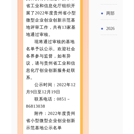
实施条
金投向
省工业和信息化厅组织开
布“十五
工作
具体举
例新变
展了2022年度贵州省小型
●
两部
领域及
五”期间
微型企业创业创新示范基
措！服
化
门发文
地评审工作，共有13家基
申报要
●
2026
支持科
务培育
地通过审核。
明确增
点分析
年“三类
现将通过审核的基地
技创新
壮大经
名单予以公示。欢迎社会
值税法
资金”，
进口税
各界参与监督，如有异
营主体
施行后
议，请与贵州省工业和信
怎么申
收优惠
息化厅创业创新服务处联
增值税
请？
系。
政策
公示时间：2022年12
优惠政
月9日至12月19日
策衔接
联系电话：0851－
86813038
事项
附件：2022年度贵州
省小型微型企业创业创新
示范基地公示名单