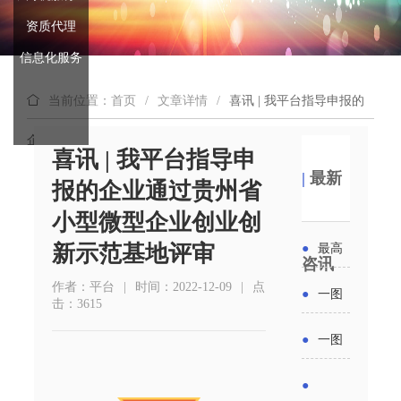
资质代理
信息化服务
当前位置：首页
/
文章详情
/
喜讯 | 我平台指导申报的
企业通过贵州省小型微型企业创业创新示范基地评审
喜讯 | 我平台指导申
|
最新
报的企业通过贵州省
小型微型企业创业创
新示范基地评审
●
最高
咨讯
补贴
作者：平台
|
时间：2022-12-09
|
点
●
一图
击：3615
6000
读懂丨
●
一图
元！贵
2026年
读懂 | 多
●
州开展