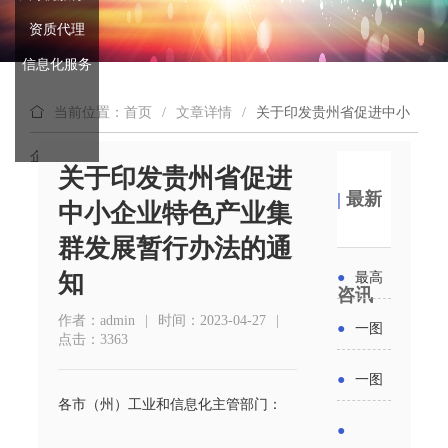
资质代理
信息化服务
当前位置：首页
/
文章详情
/
关于印发贵州省促进中小
企业特色产业集群发展暂行办法的通知
关于印发贵州省促进
|
最新
中小企业特色产业集
群发展暂行办法的通
知
●
最高
咨讯
补贴
作者：admin
|
时间：2023-04-27
|
●
一图
点击：3363
6000
读懂丨
●
一图
元！贵
各市（州）工业和信息化主管部门：
2026年
读懂 | 多
●
州开展