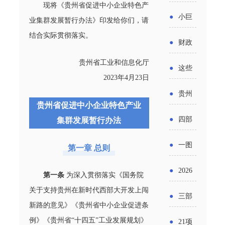
省科技
现将《贵州省促进中小企业特色产
国密集
《2025
2026年
●
小巨
业集群发展暂行办法》印发给你们，请
成果转
出台酒
年度中
度新一
结合实际贯彻落实。
人申报
化中试
●
财政
类新规
小企业
轮汽车
书又改
平台申
贵州省工业和信息化厅
部：
酒企出
●
这些
发展环
购新促
了？工
2023年4月23日
报工作
2026年
口请重
涉农设
境评估
●
贵州
销活动
信部准
继续实
贵州省促进中小企业特色产业
点关注
备更新
报告》
出台三
备怎么
●
四部
集群发展暂行办法
施专精
贷款，
发布
十一条
评审？
门印发
特新中
●
一图
第一章 总则
最高可
（附图
举措激
通知要
小企业
了解：
获1.5%
●
2026
解）
发各类
第一条
为深入贯彻落实《国务院
求做好
财政奖
增值税
中央财
关于支持贵州在新时代西部大开发上闯
年三大
经营主
●
三部
帮扶小
补政策
新路的意见》《贵州省中小企业促进条
法及其
政贴息
政府资
体活力
门发
额信贷
例》《贵州省“十四五”工业发展规划》
●
21项