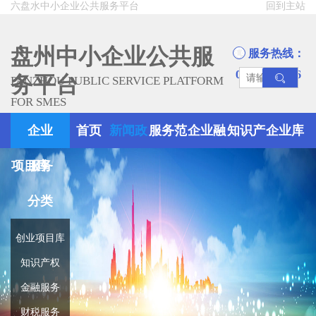
六盘水中小企业公共服务平台
回到主站
盘州中小企业公共服
服务热线：
0858-8945666
务平台
PANZHOU PUBLIC SERVICE PLATFORM
FOR SMES
企业
首页
新闻政
服务范
企业融
知识产
企业库
项目库
服务
策
围
资
权
分类
创业项目库
知识产权
金融服务
财税服务