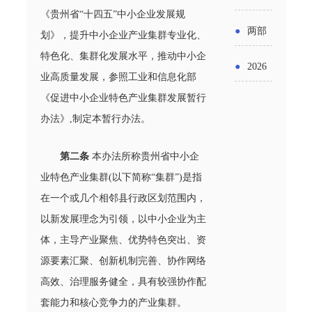
实施条
金投向
《贵州省“十四五”中小企业发展规
布“十五
工作
具体举
例新变
●
两部
划》，提升中小企业产业集群专业化、
领域及
五”期间
措！服
特色化、集群化发展水平，推动中小企
化
门发文
申报要
●
2026
支持科
业高质量发展，参照工业和信息化部
务培育
明确增
点分析
年“三类
《促进中小企业特色产业集群发展暂行
技创新
壮大经
值税法
办法》,制定本暂行办法。
资金”，
进口税
营主体
施行后
怎么申
收优惠
第二条
本办法所称贵州省中小企
增值税
业特色产业集群(以下简称“集群”)是指
请？
政策
在一个或几个相邻县行政区划范围内，
优惠政
以新发展理念为引领，以中小企业为主
策衔接
体，主导产业聚焦、优势特色突出、资
事项
源要素汇聚、创新机制完善、协作网络
高效、治理服务健全，具有较强协作配
套能力和核心竞争力的产业集群。