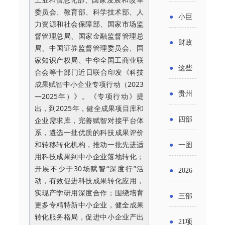
省科技
国密集
委员会、教育部、科学技术部、人
《2025
2026年
●
小巨
成果转
力资源和社会保障部、国家市场监
出台酒
年度中
度新一
督管理总局、国家金融监督管理总
人申报
化中试
●
财政
类新规
局、中国证券监督管理委员会、国
小企业
轮汽车
书又改
家知识产权局、中华全国工商业联
平台申
部：
酒企出
●
这些
合会等十部门近日联合印发
《科技
发展环
购新促
了？工
报工作
2026年
成果赋智中小企业专项行动（2023
口请重
涉农设
境评估
●
贵州
销活动
—2025年）》。《专项行动》提
信部准
继续实
点关注
出，
到2025年，健全成果项目库和
备更新
报告》
出台三
备怎么
●
四部
企业需求库，完善赋智对接平台体
施专精
贷款，
系，遴选一批优质的科技成果评价
发布
十一条
评审？
门印发
特新中
和转移转化机构，推动一批先进适
●
一图
最高可
（附图
举措激
用科技成果到中小企业落地转化；
通知要
小企业
了解：
开展不少于30场赋智“深度行”活
获1.5%
●
2026
解）
发各类
求做好
动，有效促进科技成果转化应用，
财政奖
增值税
中央财
年三大
实现产学研用深度合作；围绕培育
经营主
●
三部
帮扶小
补政策
更多专精特新中小企业，健全成果
法及其
政贴息
政府资
体活力
转化服务格局，促进中小企业产出
门发
额信贷
●
21项