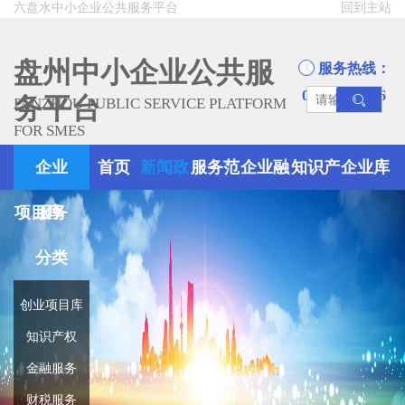
六盘水中小企业公共服务平台
回到主站
盘州中小企业公共服
服务热线：
0858-8945666
务平台
PANZHOU PUBLIC SERVICE PLATFORM
FOR SMES
企业
首页
新闻政
服务范
企业融
知识产
企业库
项目库
服务
策
围
资
权
分类
创业项目库
知识产权
金融服务
财税服务