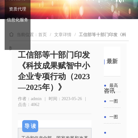
资质代理
信息化服务
当前位置：首页
/
文章详情
/
工信部等十部门印发《科
技成果赋智中小企业专项行动（2023—2025年）》
工信部等十部门印发
|
最新
《科技成果赋智中小
企业专项行动（2023
—2025年）》
●
最高
咨讯
补贴
作者：admin
|
时间：2023-05-26
|
●
一图
点击：4062
6000
读懂丨
●
一图
元！贵
导 读
2026年
读懂 | 多
●
州开展
工业和信息化部、
国家发展和改革