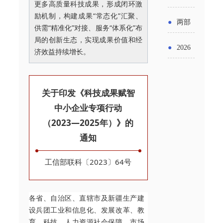
实施条
更多高质量科技成果，形成闭环激
金投向
布“十五
工作
励机制，构建成果“常态化”汇聚、
具体举
例新变
●
两部
领域及
供需“精准化”对接、服务“体系化”布
五”期间
措！服
局的创新生态，实现成果价值和经
化
门发文
申报要
●
2026
济效益持续增长。
支持科
务培育
明确增
点分析
年“三类
技创新
壮大经
值税法
资金”，
进口税
关于印发《科技成果赋智
营主体
施行后
中小企业专项行动
怎么申
收优惠
（2023—2025年）》的
增值税
请？
政策
通知
优惠政
工信部联科〔2023〕64号
策衔接
事项
各省、自治区、直辖市及新疆生产建
设兵团工业和信息化、发展改革、教
育、科技、人力资源社会保障、市场