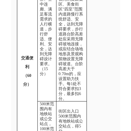
中连
区、美食街
廊、满
区“四至”范围
足客流
内道路慢行系
需求的
统舒适、安
人行横
全，达到无障
道，步
碍要求，步行
行舒
道路台阶高差
适、便
处应采用无障
利、安
碍坡地连接，
全，达
或应结合场地
到无障
地形及景观构
交通便
碍设计
筑物设置无障
要求。
碍坡道。台阶
利
（
15
高差大于
分）
0.70m
的，应
（60
设置助力扶
手。每
1
处不
分）
符合要求扣
3
分，最多扣
6
分。
500米范
围内有
街区出入口
地铁站
500
米范围内
或公交
有地铁站或公
站点，
交站点，得
5
100
米范