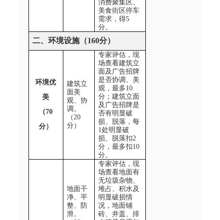
消费聚集区、
美食街区停车
需求，得
5
分。
二、环境设施（160
分）
专家评估，现
场查看建筑立
面及广告招牌
是否协调、美
环境优
建筑立
观，最多
10
面美
分；建筑立面
美
观、协
及广告招牌是
调。
（70
否有明显破
（
20
损、脱落，每
分）
分）
1
处明显破
损、脱落扣
2
分，最多扣
10
分。
专家评估，现
场查看地面有
无垃圾杂物、
地面干
堆占、积水及
净、平
明显破损情
整、防
况，地面铺
滑。
砖、井盖、排