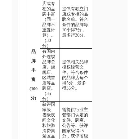
店或专
柜的品
提供有独立门
牌丰富
店或专柜的品
（同一
牌名单。符合
品牌不
条件的品牌每
重复计
10
个得
3
分，
算）。
最多得
30
分。
（
30
分）
有国内
品
外连锁
牌
品牌总
提供相关品牌
店、旗
授权经营文
丰
舰店、
件。符合条件
区域首
的品牌店每个
富
店等品
得
5
分，最多
牌店。
得
35
分。
(100
（
35
分
)
分）
获评国
家级、
需提供行业主
省级夜
管部门认定的
间文化
文件、牌匾、
和旅游
公告等。获评
消费集
国家级得25
聚区品
分，获评省级