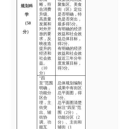
晰，符
聚集区
、美食
规划科
合消费
街（区）定位
升级、
是否明确，特
学
高质量
色是否突出，
（50
发展和
最多得5
分。
对外开
有明确的经济
分）
放的要
效益和社会效
求，反
益总体目标，
映改造
得2
分。
提升的
有明确的经济
经济和
效益和社会效
社会效
益近三年分年
益。
度发展目标，
（10
得3
分。
分）
“
四
至
”
范围
总体规划编制
明确，
成果中有街区
功能分
总平面图，得
区合
5
分。
理，主
总平面图清楚
街突
标注
“
四至
”
范
出、辅
围（2
分）、
街协
功能分区（
2
调、功
分）、主街和
能互
辅街（
1