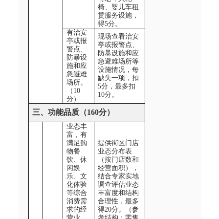
椅、婴儿车租
赁服务设施，
得
5
分。
有治安
现场查看治安
亭或报
亭或报警点、
警点、
防暴设施和应
防暴设
急避难场所等
施和应
设施情况，每
急避难
缺失一项，扣
场所。
5
分，最多扣
（
10
10
分。
分）
三、功能品质（160
分）
业态丰
富，有
满足购
提供街区门店
物餐
业态分布表
饮、休
（按门店数和
闲娱
经营面积），
乐、文
结合专家实地
化体验
调查评估业态
等综合
丰富度和结构
消费需
合理性，最多
求的经
得
20
分。（参
营业
考结构：零售