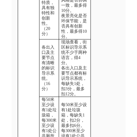
风格是否协调
特质，
一致，最多得
具有独
10
分。
特性和
夜景亮化是否
创新
环保节能，是
性。
否具有创新
（20
性，最多得10
分）
分。
现场查看，街
各出入
区标识导示系
口及主
统不少于两种
要节点
语言，得
4
有清晰
分。
的标识
各出入口及主
导示系
要节点都有标
统。
识导示系统，
（
16
每缺失
1
处，
分）
扣
3
分，最多
扣
12
分。
每50
米
至少设
每50
米至少设
有
1
处垃
有
1
处垃圾
圾箱，
箱，每缺失
1
每
300
米
处，扣
2
分，
至少设
最多扣
6
分。
有
1
处公
每300
米至少
共厕所
设有
1
处公共