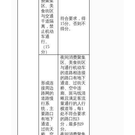
费聚集
区、美
食街区
与交通
符合要求，得
干道隔
15
分。否则不
离，禁
得分。
止机动
车通
行。
（
15
分）
夜间消费聚集
区、美食街区
与通行机动车
的道路相连接
的路口有地下
形成连
通道、过街天
接周边
桥、空中连
路网的
廊、斑马线清
道路慢
晰且满足客流
行系
量通行的人行
统，主
横道等，每
1
要路口
处不符合要求
有地下
的路口扣
3
通道、
分，最多扣
9
过街天
分。
桥、空
夜间消费聚集