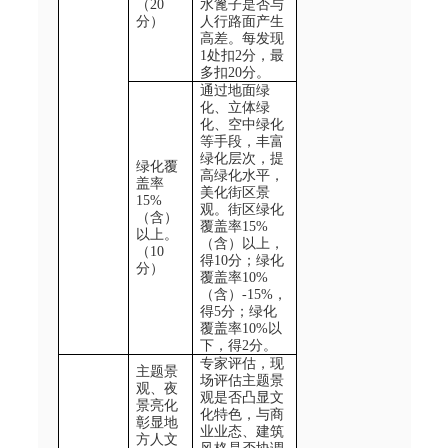
（
20
水篦子是否与
分）
人行路面产生
高差。每发现
1
处扣
2
分，最
多扣
20
分。
通过地面绿
化、立体绿
化、空中绿化
等手段，丰富
绿化层次，提
绿化覆
高绿化水平，
盖率
美化街区景
15%
观。街区绿化
（含）
覆盖率
15%
以上。
（含）以上，
（
10
得
10
分；绿化
分）
覆盖率
10%
（含）
-15%
，
得
5
分；绿化
覆盖率
10%
以
下，得
2
分。
专家评估，现
主题景
场评估主题景
观、夜
观是否凸显文
景亮化
化特色，与商
彰显
地
业业态、建筑
方
人文