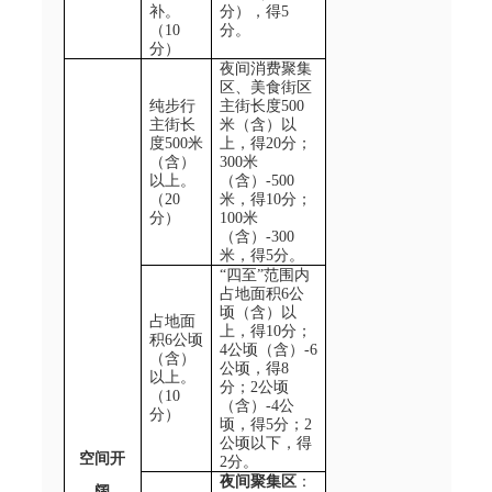
补。
分），得
5
（10
分。
分）
夜间消费聚集
区
、美食街区
纯步行
主街长度
500
主街
长
米（含）以
度
500
米
上，得20
分；
（含）
300
米
以上。
（含）-
500
（20
米，得10
分；
分）
100
米
（含）-
300
米，得5
分。
“
四至
”
范围内
占地面积
6
公
顷（含）以
占地面
上，得10
分；
积
6
公顷
4
公顷（含）-
6
（含）
公顷，得8
以上。
分；
2
公顷
（10
（含）-
4
公
分）
顷，得5
分；
2
公顷以下，得
空间开
2
分。
夜间
聚集区
：
阔