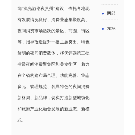
实施条
金投向
布“十五
绕“流光溢彩夜贵州”建设，依托各地现
工作
具体举
例新变
●
两部
领域及
五”期间
有发展情况良好、消费业态集聚度高、
措！服
化
门发文
申报要
●
2026
夜间消费市场活跃的景区、商圈、街区
支持科
务培育
明确增
点分析
年“三类
等，指导改造提升一批主题突出、特色
技创新
壮大经
值税法
资金”，
鲜明的夜间消费载体，择优评选第三批
进口税
营主体
施行后
省级夜间消费聚集区和美食街区，着力
怎么申
收优惠
增值税
在全省构建布局合理、功能完善、业态
请？
政策
优惠政
多元、管理规范、各具特色的夜间消费
新格局、新品牌，切实打造新型城镇化
策衔接
和旅游产业化融合发展的新业态、新模
事项
式。