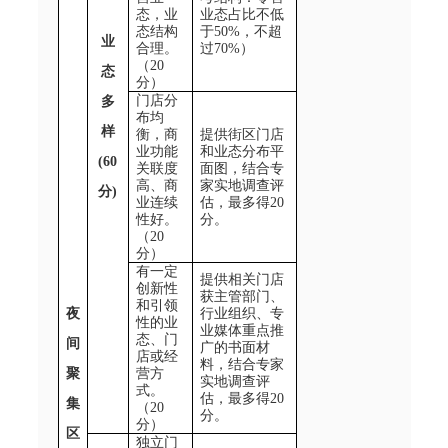
态，业
业态占比不低
态结构
于
50%
，不超
业
合理。
过
70%
）
（
20
态
分）
门店分
多
布均
样
衡，商
提供街区门店
业功能
和业态分布平
(60
关联度
面图，结合专
高、商
家实地调查评
分
)
业连续
估，最多得
20
性好。
分。
（
20
分）
有一定
提供相关门店
创新性
获主管部门、
和引领
夜
行业组织、专
性的业
业媒体重点推
态、门
间
广的书面材
店或经
料，结合专家
聚
营方
实地调查评
式。
估，最多得
20
集
（
20
分。
分）
区
独立门