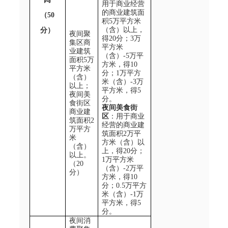
用于商业经营
的商业建筑面
（50
积5
万平方米
（含）以上，
分）
夜间聚
得
20
分；
3
万
集区
商
平方米
业建筑
（含）
-5
万平
面积5
万
方米，得
10
平方米
分；
1
万平方
（含）
米（含）
-3
万
以上
；
平方米，得
5
夜间美
分。
食街区
夜间
美食街
商业建
区
：用于商业
筑面积
2
经营的商业建
万平方
筑面积2
万平
米
方米（含）以
（含）
上，得
20
分；
以上。
1
万平方米
（
20
（含）
-2
万平
分）
方米，得
10
分；
0.5
万平方
米（含）
-1
万
平方米，得
5
分。
夜间消