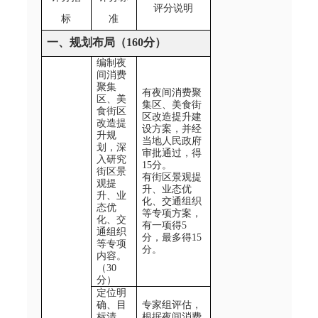
评分说明
标
准
一、规划布局（160
分）
编制
夜
间消费
聚集
有
夜间消费聚
区
、美
集区
、美食街
食街区
区改造提升
建
改造提
设方案
，并经
升规
当地人民政府
划，深
审批通过，得
入研究
15
分。
街区景
有街区景观提
观提
升、业态优
升、业
化、交通组织
态优
等专项
方案
，
化、交
有一项得5
通组织
分，最多得
15
等专项
分。
内容。
（30
分）
定位明
确、目
专家组评估，
标清
根据
夜间消费