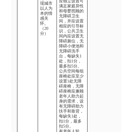
应独立设置可
现城市
满足家庭异性
以人为
和母婴照顾的
本的情
无障碍卫生
感关
间，并应设置
怀。
相应的引导标
（
2
0
识，公共卫生
分）
间内应设置无
障碍厕位，无
障碍小便池和
无障碍洗手
台，每缺失
1
处，扣
1
分，
最多扣
5
分。
公共空间每组
座椅处应至少
设置
1
处无障
碍座椅，无障
碍座椅应兼顾
老年人助力起
身的需求，设
有无障碍助力
扶手和靠背，
每缺失
1
处，
扣
1
分，最多
扣
5
分。
有老年人轮