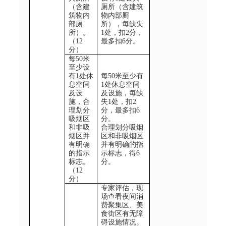
（含建
厕所（含建筑
筑物内
物内部厕
部厕
所），每缺失
所）
。
1
处，扣
2
分，
（12
最多扣
6
分。
分）
每
50
米
至少设
有
1
处休
每
50
米至少有
息空间
1
处休息空间
及设
及设施，每缺
施，合
失
1
处，扣
2
理划分
分，最多扣
6
吸烟区
分。
和非吸
合理划分吸烟
烟区并
区和非吸烟区
有明确
并有明确的指
的指示
示标志，得
6
标志。
分。
（
12
分）
专家评估，现
场查看夜间消
费聚集区、美
食街区有无障
碍设施情况。