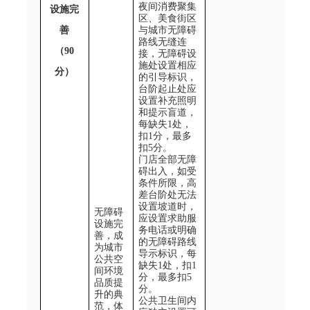
夜间消费聚集
设施完
区、美食街区
善
与城市无障碍
路线无缝连
（90
接，无障碍设
施处设置相应
分）
的引导标识，
台阶起止处应
设置补充照明
和提示盲道，
每缺失
1
处，
扣
1
分，最多
扣
5
分。
门店全部无障
碍出入，如受
条件所限，高
差台阶处无法
设置坡道时，
无障碍
应设置求助服
设施完
务电话或明确
善，成
的无障碍路线
为城市
导示标识，每
公共空
缺失
1
处，扣
1
间环境
分，最多扣
5
品质提
分。
升的典
公共卫生间内
范，体