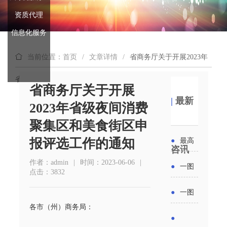
资质代理
信息化服务
当前位置：首页
/
文章详情
/
省商务厅关于开展2023年
省级夜间消费聚集区和美食街区申报评选工作的通知
省商务厅关于开展
|
最新
2023年省级夜间消费
聚集区和美食街区申
报评选工作的通知
●
最高
咨讯
补贴
作者：admin
|
时间：2023-06-06
|
●
一图
点击：3832
6000
读懂丨
●
一图
元！贵
各市（州）商务局：
2026年
读懂 | 多
●
州开展