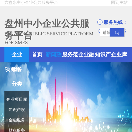
六盘水中小企业公共服务平台
回到主站
盘州中小企业公共服
服务热线：
0858-8945666
务平台
PANZHOU PUBLIC SERVICE PLATFORM
FOR SMES
企业
首页
新闻政
服务范
企业融
知识产
企业库
项目库
服务
策
围
资
权
分类
创业项目库
知识产权
金融服务
财税服务