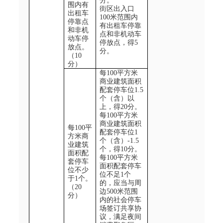
分。
围内有
街区出入口
出租车
100
米范围内
停靠点
有出租车停靠
和非机
点和非机动车
动车停
停放点，得
5
放点。
分。
（
10
分）
每
100
平方米
商业建筑面积
配套停车位
1.5
个（含）以
上，得
20
分。
每
100
平方米
商业建筑面积
每
100
平
配套停车位
1
方米商
个（含）
-1.5
业建筑
个，得
10
分。
面积配
每
100
平方米
套停车
面积配套停车
位不少
位不足
1
个
于
1
个。
的，应当与周
（
20
边
500
米范围
分）
内的社会停车
场签订共享协
议，满足夜间