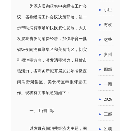
省科技
国密集
为深入贯彻落实中央经济工作会
《2025
2026年
●
小巨
成果转
出台酒
议、省委经济工作会议决策部署，进一
年度中
度新一
人申报
化中试
●
财政
类新规
步帮助消费市场加快恢复性发展，大力
小企业
轮汽车
书又改
平台申
部：
酒企出
发展我省夜间消费经济，加快培育一批
●
这些
发展环
购新促
了？工
报工作
2026年
省级夜间消费聚集区和美食街区，切实
口请重
涉农设
境评估
●
贵州
销活动
信部准
继续实
引领消费方向，激发消费潜力，释放市
点关注
备更新
报告》
出台三
备怎么
●
四部
场活力，省商务厅拟开展2023年省级夜
施专精
贷款，
发布
十一条
评审？
门印发
间消费聚集区、美食街区申报评选工
特新中
●
一图
最高可
（附图
举措激
作。现将有关事项通知如下：
通知要
小企业
了解：
获1.5%
●
2026
解）
发各类
求做好
财政奖
增值税
中央财
一、工作目标
年三大
经营主
●
三部
帮扶小
补政策
法及其
政贴息
政府资
体活力
门发
额信贷
以发展夜间消费经济为主题，围
●
21项