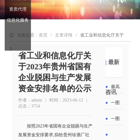
资质代理
信息化服务
当前位置：首页
/
文章详情
/
省工业和信息化厅关于
2023年贵州省国有企业脱困与生产发展资金安排名单的公示
省工业和信息化厅关
|
最新
于2023年贵州省国有
企业脱困与生产发展
资金安排名单的公示
●
最高
咨讯
补贴
作者：admin
|
时间：2023-06-12
|
●
一图
点击：3754
6000
读懂丨
●
一图
元！贵
按照2023年省国有企业脱困与生产
2026年
读懂 | 多
●
发展资金安排要求,拟给贵州珍酒厂社
州开展