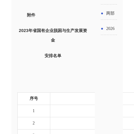
实施条
金投向
布“十五
工作
具体举
例新变
●
两部
附件
领域及
五”期间
措！服
化
门发文
申报要
●
2026
2023年省国有企业脱困与生产发展资
支持科
务培育
明确增
点分析
金
年“三类
技创新
壮大经
值税法
资金”，
进口税
安排名单
营主体
施行后
怎么申
收优惠
增值税
请？
政策
优惠政
策衔接
序号
事项
1
2