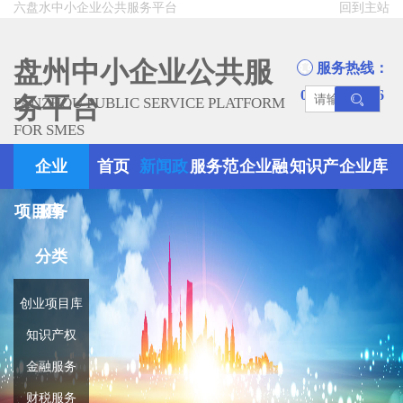
六盘水中小企业公共服务平台
回到主站
盘州中小企业公共服
服务热线：
0858-8945666
务平台
PANZHOU PUBLIC SERVICE PLATFORM
FOR SMES
企业
首页
新闻政
服务范
企业融
知识产
企业库
项目库
服务
策
围
资
权
分类
创业项目库
知识产权
金融服务
财税服务