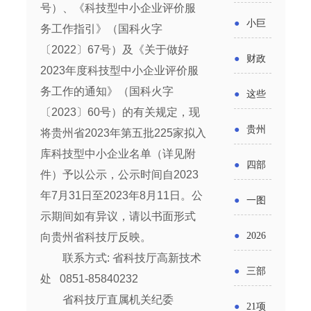
省科技
号）、《科技型中小企业评价服
国密集
《2025
2026年
●
小巨
务工作指引》（国科火字
成果转
出台酒
年度中
度新一
〔2022〕67号）及《关于做好
人申报
化中试
●
财政
类新规
2023年度科技型中小企业评价服
小企业
轮汽车
书又改
平台申
部：
务工作的通知》（国科火字
酒企出
●
这些
发展环
购新促
了？工
〔2023〕60号）的有关规定，现
报工作
2026年
口请重
涉农设
境评估
●
贵州
销活动
将贵州省2023年第五批225家拟入
信部准
继续实
点关注
备更新
库科技型中小企业名单（详见附
报告》
出台三
备怎么
●
四部
施专精
件）予以公示，公示时间自2023
贷款，
发布
十一条
评审？
门印发
年7月31日至2023年8月11日。公
特新中
●
一图
最高可
（附图
举措激
示期间如有异议，请以书面形式
通知要
小企业
了解：
获1.5%
●
2026
向贵州省科技厅反映。
解）
发各类
求做好
财政奖
增值税
联系方式: 省科技厅高新技术
中央财
年三大
经营主
●
三部
帮扶小
处 0851-85840232
补政策
法及其
政贴息
政府资
体活力
省科技厅直属机关纪委
门发
额信贷
●
21项