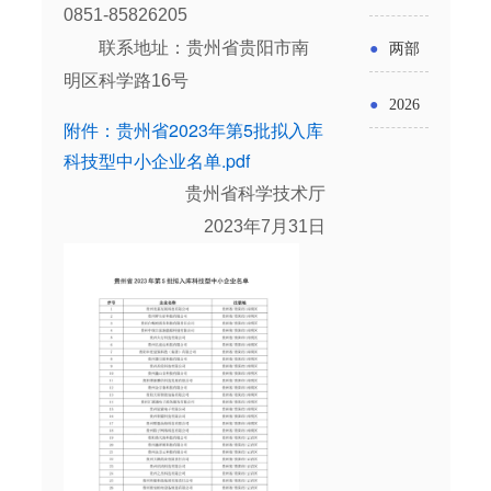
实施条
金投向
0851-85826205
布“十五
工作
具体举
例新变
联系地址：贵州省贵阳市南
●
两部
领域及
五”期间
明区科学路16号
措！服
化
门发文
申报要
●
2026
支持科
务培育
附件：贵州省2023年第5批拟入库
明确增
点分析
年“三类
科技型中小企业名单.pdf
技创新
壮大经
值税法
贵州省科学技术厅
资金”，
进口税
营主体
施行后
2023年7月31日
怎么申
收优惠
增值税
请？
政策
优惠政
策衔接
事项