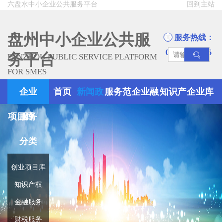
六盘水中小企业公共服务平台
回到主站
盘州中小企业公共服
服务热线：
0858-8945666
务平台
PANZHOU PUBLIC SERVICE PLATFORM
FOR SMES
企业
首页
新闻政
服务范
企业融
知识产
企业库
项目库
服务
策
围
资
权
分类
创业项目库
知识产权
金融服务
财税服务