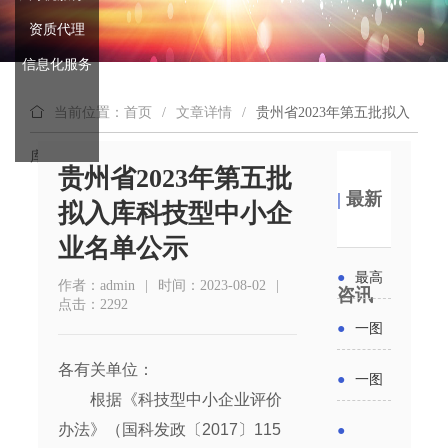
资质代理
信息化服务
当前位置：首页
/
文章详情
/
贵州省2023年第五批拟入
库科技型中小企业名单公示
贵州省2023年第五批
|
最新
拟入库科技型中小企
业名单公示
●
最高
作者：admin
|
时间：2023-08-02
|
咨讯
点击：2292
补贴
●
一图
6000
各有关单位：
读懂丨
●
一图
元！贵
根据《科技型中小企业评价
2026年
读懂 | 多
办法》（国科发政〔2017〕115
●
州开展