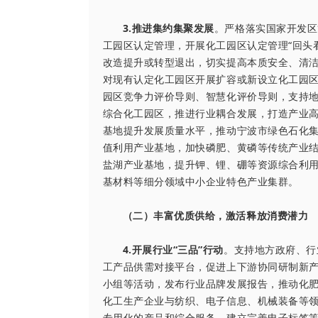
3.推进集约集聚发展
。严格落实国家开发区
工园区认定管理，开展化工园区认定管理“回头
改造提升或转型退出，切实提高本质安全、清
对现有认定化工园区开展扩容或新设立化工园
园区竞争力评价导则、智慧化评价导则，支持
综合化工园区，推进行业耦合发展，打造产业
基地提升发展质量水平，推动宁波市绿色石化
值利用产业基地，加快磷肥、黄磷等传统产业
盐湖产业基地，提升钾、锂、硼等资源综合利
基材料等细分领域中小企业特色产业集群。
（二）丰富优质供给，激活释放消费潜力
4.开展行业“三品”行动
。支持地方政府、行
工产品供需对接平台，促进上下游协同研制新
小组等活动，发布行业品牌发展报告，推动化
化工生产企业与纺织、电子信息、机械装备等
专用化的产品和综合服务，建立完善电子标签