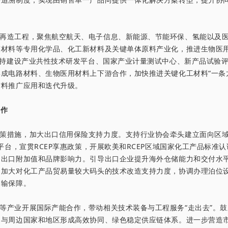
再造工程，聚焦航空航天、电子信息、新能源、节能环保、氢能以及
膜材料等专用化学品、化工新材料及关键单体原料产业化，推进生物医
支持建设产业共性技术研发平台、国家产业计量测试中心、新产品试验
成电路材料、生物医用材料上下游合作，加快推进关键化工材料“一条
材料推广应用和迭代升级。
合作
策措施，加大出口信用保险支持力度。支持行业协会牵头建立面向区
平台，宣贯RCEP享惠政策，开展欧美和RCEP区域国家化工产品标准
品出口附加值和品牌影响力。引导出口企业提升海外仓储能力和交付水
。加大对化工产品贸易量较大码头的技术改造支持力度，协调办理泊位
运输保障。
等产业开展国际产能合作，带动相关技术装备与工程服务“走出去”。
，与周边国家和地区形成高效协同、绿色稳定供应链体系。进一步营造