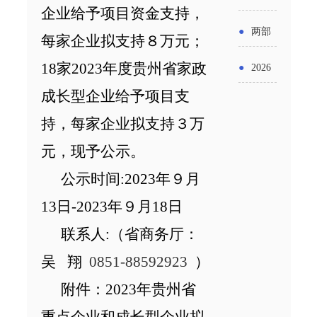
实施条
金投向
企业
给予项目资金支持，
布“十五
工作
具体举
例新变
●
两部
领域及
每家企业拟
支持８万
元；
五”期间
措！服
化
门发文
申报要
1
8
家
2023
年
度
贵州省家政
●
2026
支持科
务培育
明确增
成长型企业
给予项目支
点分析
年“三类
技创新
壮大经
值税法
持，每家企业拟
支持
３万
资金”，
进口税
营主体
施行后
元
，现予公示。
怎么申
收优惠
增值税
公示时间:20
2
3
年９月
请？
政策
优惠政
13
日-202
3
年９月
18
日
策衔接
联系人:（
省商务厅：
事项
吴 翔
0851-88592923
）
附件：
2023
年
贵州省
重点企业和成长型
企业拟