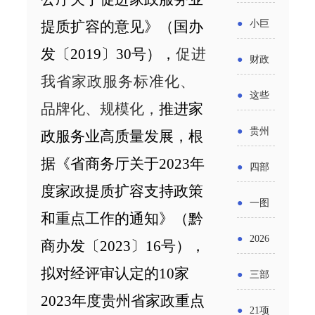
省科技
国密集
《2025
2026年
提质扩容的意见》（国办
●
小巨
成果转
出台酒
年度中
度新一
发〔2019〕30号），
促进
人申报
化中试
●
财政
类新规
小企业
轮汽车
我省家政服务标准化
、
书又改
平台申
部：
酒企出
●
这些
发展环
购新促
品牌化、规模化，
推进家
了？工
报工作
2026年
口请重
涉农设
境评估
●
贵州
政服务业高质量发展，根
销活动
信部准
继续实
点关注
备更新
报告》
出台三
据《省商务厅关于
2023
年
备怎么
●
四部
施专精
贷款，
发布
十一条
度家政提质扩容支持政策
评审？
门印发
特新中
●
一图
最高可
（附图
和重点工作的通知》（黔
举措激
通知要
小企业
了解：
获1.5%
●
2026
解）
商办发〔20
23
〕
16
号），
发各类
求做好
财政奖
增值税
中央财
年三大
拟对经评审认定的10
家
经营主
●
三部
帮扶小
补政策
法及其
政贴息
政府资
2023
年
度
贵州省家政重点
体活力
门发
额信贷
●
21项