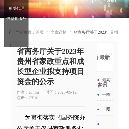
资质代理
信息化服务
当前位置：首页
/
文章详情
/
省商务厅关于2023年贵州
省家政重点和成长型企业拟支持项目资金的公示
省商务厅关于2023年
|
最新
贵州省家政重点和成
长型企业拟支持项目
资金的公示
●
最高
咨讯
补贴
作者：admin
|
时间：2023-09-12
|
●
一图
点击：2914
6000
读懂丨
●
一图
元！贵
为贯彻落实《国务院办
2026年
读懂 | 多
●
州开展
公厅关于促进家政服务业