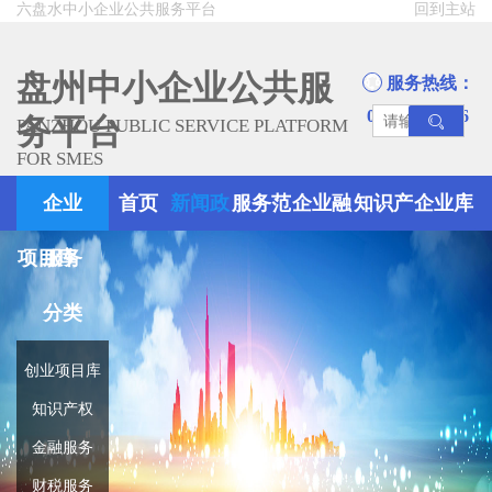
六盘水中小企业公共服务平台
回到主站
盘州中小企业公共服
服务热线：
0858-8945666
务平台
PANZHOU PUBLIC SERVICE PLATFORM
FOR SMES
企业
首页
新闻政
服务范
企业融
知识产
企业库
项目库
服务
策
围
资
权
分类
创业项目库
知识产权
金融服务
财税服务