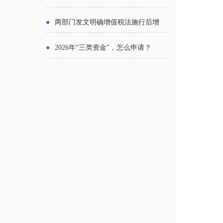
主体
●
两部门发文明确增值税法施行后增
值税优惠政策衔接事项
●
2026年“三类资金”，怎么申请？