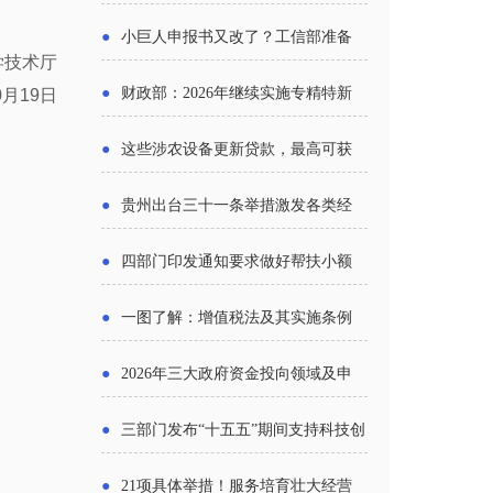
报告》发布（附图解）
●
小巨人申报书又改了？工信部准备
学技术厅
怎么评审？
●
财政部：2026年继续实施专精特新
0月19日
中小企业财政奖补政策
●
这些涉农设备更新贷款，最高可获
1.5%中央财政贴息
●
贵州出台三十一条举措激发各类经
营主体活力
●
四部门印发通知要求做好帮扶小额
信贷工作
●
一图了解：增值税法及其实施条例
新变化
●
2026年三大政府资金投向领域及申
报要点分析
●
三部门发布“十五五”期间支持科技创
新进口税收优惠政策
●
21项具体举措！服务培育壮大经营