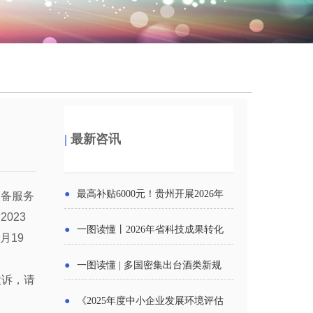
|
最新咨讯
●
最高补贴6000元！贵州开展2026年
报备服务
023
度新一轮汽车购新促销活动
●
一图读懂丨2026年省科技成果转化
月19
中试平台申报工作
●
一图读懂 | 多国密集出台酒类新规
投诉，请
酒企出口请重点关注
●
《2025年度中小企业发展环境评估