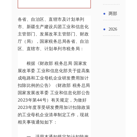
实施条
金投向
布“十五
工作
具体举
例新变
●
两部
领域及
各省、自治区、直辖市及计划单列
五”期间
措！服
化
门发文
市、新疆生产建设兵团工业和信息化
申报要
●
2026
支持科
主管部门、发展改革主管部门、财政
务培育
明确增
点分析
厅（局），国家税务总局各省、自治
年“三类
技创新
壮大经
区、直辖市、计划单列市税务局：
值税法
资金”，
进口税
营主体
施行后
根据《财政部 税务总局 国家发
怎么申
收优惠
展改革委 工业和信息化部关于提高集
增值税
成电路和工业母机企业研发费用加计
请？
政策
扣除比例的公告》（财政部 税务总局
优惠政
国家发展改革委 工业和信息化部公告
策衔接
2023年第44号）有关规定，为做好
2023年度享受研发费用加计扣除政策
事项
的工业母机企业清单制定工作，现就
相关事项通知如下：
一、适用本通知规定加计扣除政