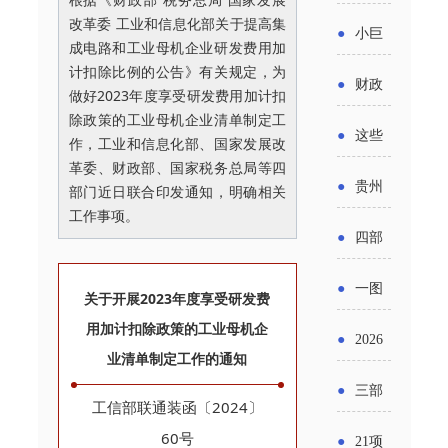
省科技
国密集
改革委 工业和信息化部关于提高集
《2025
2026年
●
小巨
成果转
成电路和工业母机企业研发费用加
出台酒
年度中
度新一
计扣除比例的公告》有关规定，为
人申报
化中试
●
财政
类新规
做好2023年度享受研发费用加计扣
小企业
轮汽车
书又改
除政策的工业母机企业清单制定工
平台申
部：
酒企出
●
这些
作，工业和信息化部、国家发展改
发展环
购新促
了？工
报工作
2026年
革委、财政部、国家税务总局等四
口请重
涉农设
境评估
●
贵州
销活动
部门近日联合印发通知，明确相关
信部准
继续实
点关注
工作事项。
备更新
报告》
出台三
备怎么
●
四部
施专精
贷款，
发布
十一条
评审？
门印发
特新中
●
一图
最高可
关于开展2023年度享受研发费
（附图
举措激
通知要
小企业
用加计扣除政策的工业母机企
了解：
获1.5%
●
2026
解）
发各类
业清单制定工作的通知
求做好
财政奖
增值税
中央财
年三大
经营主
●
三部
帮扶小
补政策
工信部联通装函〔2024〕
法及其
政贴息
政府资
体活力
门发
60号
额信贷
●
21项