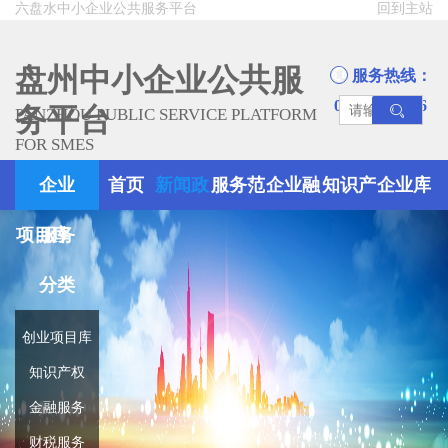
六盘水中小企业公共服务平台
回到主站
盘州中小企业公共服
服务热线：
0858-8945666
务平台
PANZHOU PUBLIC SERVICE PLATFORM
FOR SMES
企业
首页
新闻政
服务范
企业融
知识产
企业库
项目库
服务
策
围
资
权
分类
创业项目库
知识产权
金融服务
财税服务