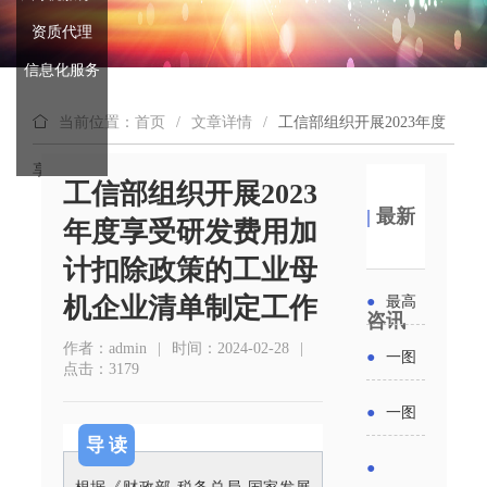
资质代理
信息化服务
当前位置：首页
/
文章详情
/
工信部组织开展2023年度
享受研发费用加计扣除政策的工业母机企业清单制定工作
工信部组织开展2023
|
最新
年度享受研发费用加
计扣除政策的工业母
机企业清单制定工作
●
最高
咨讯
补贴
作者：admin
|
时间：2024-02-28
|
●
一图
点击：3179
6000
读懂丨
●
一图
元！贵
导 读
2026年
读懂 | 多
●
州开展
根据《财政部 税务总局 国家发展