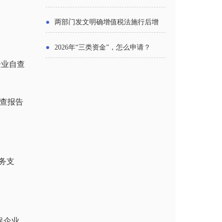
主体
●
两部门发文明确增值税法施行后增
值税优惠政策衔接事项
●
2026年“三类资金”，怎么申请？
企业自查
自查报告
务支
促企业