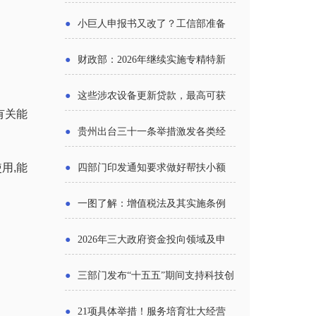
报告》发布（附图解）
●
小巨人申报书又改了？工信部准备
怎么评审？
●
财政部：2026年继续实施专精特新
中小企业财政奖补政策
●
这些涉农设备更新贷款，最高可获
有关能
1.5%中央财政贴息
●
贵州出台三十一条举措激发各类经
营主体活力
用,能
●
四部门印发通知要求做好帮扶小额
信贷工作
●
一图了解：增值税法及其实施条例
新变化
●
2026年三大政府资金投向领域及申
报要点分析
●
三部门发布“十五五”期间支持科技创
新进口税收优惠政策
●
21项具体举措！服务培育壮大经营