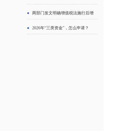
主体
●
两部门发文明确增值税法施行后增
值税优惠政策衔接事项
●
2026年“三类资金”，怎么申请？