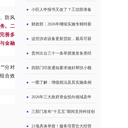
报告》发布（附图解）
●
小巨人申报书又改了？工信部准备
资、防风
怎么评审？
●
财政部：2026年继续实施专精特新
务。二
完善多
中小企业财政奖补政策
●
这些涉农设备更新贷款，最高可获
与金融
1.5%中央财政贴息
●
贵州出台三十一条举措激发各类经
营主体活力
“分对
●
四部门印发通知要求做好帮扶小额
组合效
信贷工作
●
一图了解：增值税法及其实施条例
新变化
●
2026年三大政府资金投向领域及申
报要点分析
●
三部门发布“十五五”期间支持科技创
新进口税收优惠政策
●
21项具体举措！服务培育壮大经营