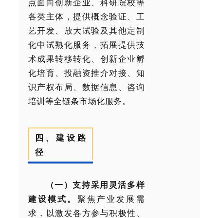
点面向创新企业、科研院校等
各类主体，提供概念验证、工
艺开发、放大试验及其他定制
化中试熟化服务，拓展提供技
术成果转移转化、创新企业孵
化培育、投融资推介对接、知
识产权布局、数据信息、咨询
培训等全链条市场化服务。
四、建设路
径
（一）支持采用灵活多样
建设模式。
聚焦产业发展需
求，以激发各方参与积极性、