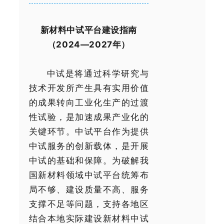
新材料中试平台建设指南
（2024—2027年）
中试是将通过科学研究与
技术开发所产生具有实用价值
的成果转向工业化生产的过渡
性试验，是加速成果产业化的
关键环节。中试平台作为提供
中试服务的创新载体，是开展
中试的基础和保障。为破解我
国新材料领域中试平台统筹布
局不够、建设质量不高、服务
支撑不足等问题，支持各地区
结合本地实际建设新材料中试