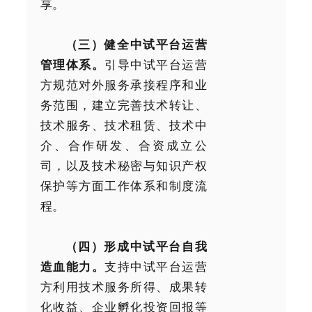
享。
（三）健全中试平台运营
管理体系。
引导中试平台运营
方规范对外服务承接程序和业
务范围，建立完善技术转让、
技术服务、技术租赁、技术中
介、合作研发、合资成立公
司，以及技术秘密与知识产权
保护等方面工作体系和制度流
程。
（四）形成中试平台自我
造血能力。
支持中试平台运营
方利用技术服务所得、成果转
化收益、企业孵化投资回报等