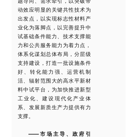
题导向、需求牵引，以突破带
动效应明显的关键共性技术为
出发点，以实现标志性材料产
业化为落脚点，以完善提升中
试基础条件能力、技术支撑能
力和公共服务能力为着力点，
体系化谋划总体布局，分层级
支持建设，打造一批设施条件
好、转化能力强、运营机制
活、辐射范围大的高水平新材
料中试平台，为加快推进新型
工业化、建设现代化产业体
系、发展新质生产力提供有力
支撑。
——市场主导、政府引