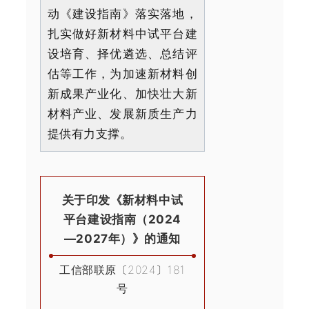
动《建设指南》落实落地，
扎实做好新材料中试平台建
设培育、择优遴选、总结评
估等工作，为加速新材料创
新成果产业化、加快壮大新
材料产业、发展新质生产力
提供有力支撑。
关于印发《新材料中试
平台建设指南（2024
—2027年）》的通知
工信部联原〔2024〕181
号