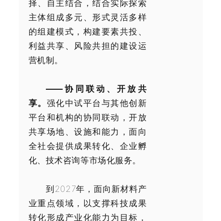
择、自主结合，结合实际探索
主体组成多元、形式灵活多样
的组建模式，构建要素共投、
利益共享、风险共担的建设运
营机制。
——协同联动、开放共
享。
强化中试平台与其他创新
平台和机构的协同联动，开放
共享场地、设施和能力，面向
全社会提供成果转化、企业孵
化、技术咨询等市场化服务。
到2027年，面向新材料产
业重点领域，以支撑科技成果
转化形成产业化能力为目标，