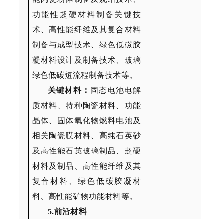
功能性超硬材料制备关键技
术、高性能纤维及其复合材料
制备与成型技术、绿色低碳胶
凝材料设计及制备技术、玻璃
绿色低碳短流程制备技术等。
关键材料：
固态电池电解
质材料、特种陶瓷材料、功能
晶体、固体氧化物燃料电池及
相关陶瓷膜材料、高纯石英砂
及高性能石英玻璃制品、超硬
材料及制品、高性能纤维及其
复合材料、绿色低碳胶凝材
料、高性能矿物功能材料等。
5.前沿材料