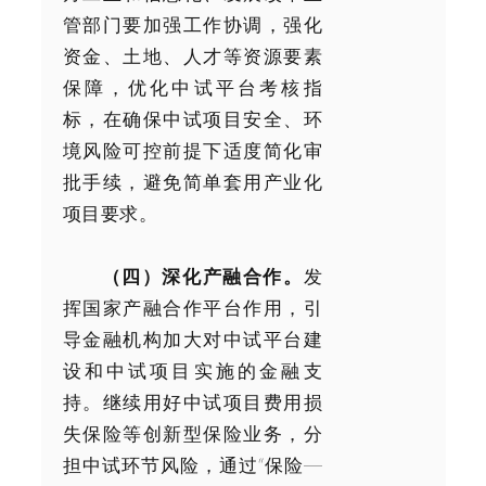
管部门要加强工作协调，强化
资金、土地、人才等资源要素
保障，优化中试平台考核指
标，在确保中试项目安全、环
境风险可控前提下适度简化审
批手续，避免简单套用产业化
项目要求。
（四）深化产融合作。
发
挥国家产融合作平台作用，引
导金融机构加大对中试平台建
设和中试项目实施的金融支
持。继续用好中试项目费用损
失保险等创新型保险业务，分
担中试环节风险，通过“保险—