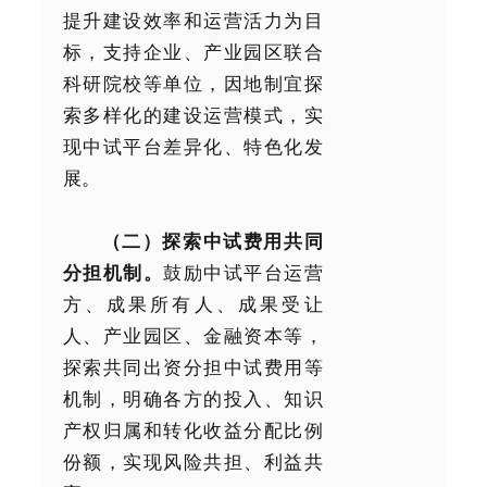
提升建设效率和运营活力为目
标，支持企业、产业园区联合
科研院校等单位，因地制宜探
索多样化的建设运营模式，实
现中试平台差异化、特色化发
展。
（二）探索中试费用共同
分担机制。
鼓励中试平台运营
方、成果所有人、成果受让
人、产业园区、金融资本等，
探索共同出资分担中试费用等
机制，明确各方的投入、知识
产权归属和转化收益分配比例
份额，实现风险共担、利益共