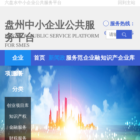
六盘水中小企业公共服务平台
回到主站
盘州中小企业公共服
服务热线：
0858-8945666
务平台
PANZHOU PUBLIC SERVICE PLATFORM
FOR SMES
企业
首页
新闻政
服务范
企业融
知识产
企业库
项目库
服务
策
围
资
权
分类
创业项目库
知识产权
金融服务
财税服务