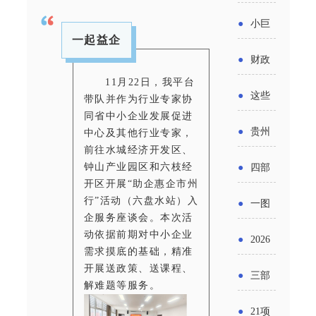
省科技
国密集
《2025
2026年
●
小巨
成果转
出台酒
一起益企
年度中
度新一
人申报
化中试
●
财政
类新规
小企业
轮汽车
书又改
11月22日，我平台
平台申
部：
酒企出
●
这些
带队并作为行业专家协
发展环
购新促
了？工
报工作
同省中小企业发展促进
2026年
口请重
涉农设
境评估
●
贵州
中心及其他行业专家，
销活动
信部准
继续实
点关注
前往水城经济开发区、
备更新
报告》
出台三
备怎么
钟山产业园区和六枝经
●
四部
施专精
贷款，
开区开展“助企惠企市州
发布
十一条
评审？
门印发
行”活动（六盘水站）入
特新中
●
一图
最高可
（附图
举措激
企服务座谈会。本次活
通知要
小企业
了解：
动依据前期对中小企业
获1.5%
●
2026
解）
发各类
需求摸底的基础，精准
求做好
财政奖
增值税
中央财
年三大
开展送政策、送课程、
经营主
●
三部
帮扶小
解难题等服务。
补政策
法及其
政贴息
政府资
体活力
门发
额信贷
●
21项