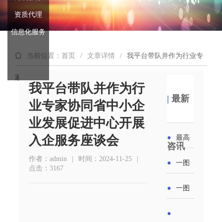
资质代理
信息化服务
当前位置：首页
/
文章详情
/
我平台带队并作为行业专
家协同省中小企业发展促进中心开展入企服务座谈会
我平台带队并作为行
|
最新
业专家协同省中小企
业发展促进中心开展
入企服务座谈会
●
最高
咨讯
补贴
作者：admin
|
时间：2024-11-25
|
●
一图
点击：3167
6000
读懂丨
●
一图
元！贵
2026年
读懂 | 多
●
州开展