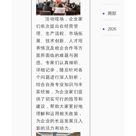
实施条
金投向
布“十五
工作
具体举
例新变
●
两部
领域及
五”期间
活动现场，企业家
措！服
化
门发文
们依次提出在经营管
申报要
●
2026
支持科
理、生产流程、市场拓
务培育
明确增
点分析
展、技术创新、人才培
年“三类
技创新
壮大经
养情况及校企合作等方
值税法
资金”，
进口税
面所面临的难题与困
营主体
施行后
惑。专家们认真倾听、
怎么申
收优惠
详细记录，随后针对各
增值税
个问题进行深入剖析，
请？
政策
结合自身专业知识与丰
优惠政
富经验，为企业家们提
策衔接
供了切实可行的指导和
建议，帮助大家更好地
事项
理解和运用相关政策，
为企业的长远发展注入
新的活力和动力。