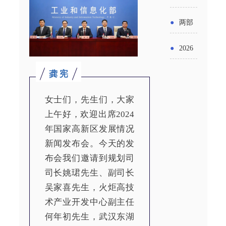
实施条
金投向
布“十五
工作
具体举
例新变
●
两部
领域及
五”期间
措！服
化
门发文
申报要
●
2026
支持科
务培育
明确增
点分析
年“三类
技创新
龚 宪
壮大经
值税法
资金”，
进口税
营主体
女士们，先生们，大家
施行后
怎么申
收优惠
上午好，欢迎出席2024
增值税
年国家高新区发展情况
请？
政策
新闻发布会。今天的发
优惠政
布会我们邀请到规划司
策衔接
司长姚珺先生、副司长
事项
吴家喜先生，火炬高技
术产业开发中心副主任
何年初先生，武汉东湖