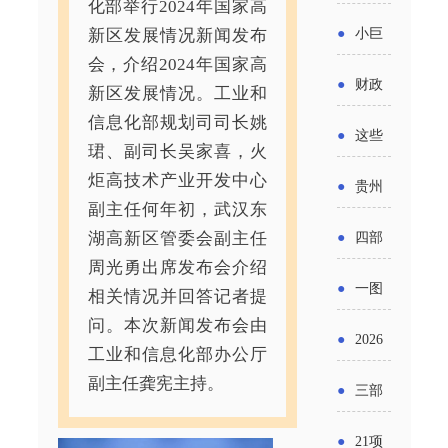
省科技
化部举行2024年国家高
国密集
《2025
2026年
●
小巨
新区发展情况新闻发布
成果转
出台酒
年度中
会，介绍2024年国家高
度新一
人申报
化中试
●
财政
类新规
新区发展情况。工业和
小企业
轮汽车
书又改
平台申
信息化部规划司司长姚
部：
酒企出
●
这些
发展环
购新促
珺、副司长吴家喜，火
了？工
报工作
2026年
口请重
涉农设
炬高技术产业开发中心
境评估
●
贵州
销活动
信部准
继续实
副主任何年初，武汉东
点关注
备更新
报告》
出台三
备怎么
湖高新区管委会副主任
●
四部
施专精
贷款，
发布
周光勇出席发布会介绍
十一条
评审？
门印发
特新中
●
一图
相关情况并回答记者提
最高可
（附图
举措激
通知要
问。本次新闻发布会由
小企业
了解：
获1.5%
●
2026
解）
发各类
工业和信息化部办公厅
求做好
财政奖
增值税
中央财
年三大
副主任龚宪主持。
经营主
●
三部
帮扶小
补政策
法及其
政贴息
政府资
体活力
门发
额信贷
●
21项