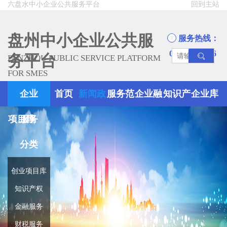
六盘水中小企业公共服务平台
回到主站
盘州中小企业公共服
服务热线：
0858-8945666
务平台
PANZHOU PUBLIC SERVICE PLATFORM
FOR SMES
企业
首页
新闻政
服务范
企业融
知识产
企业库
项目库
服务
策
围
资
权
分类
创业项目库
知识产权
金融服务
财税服务