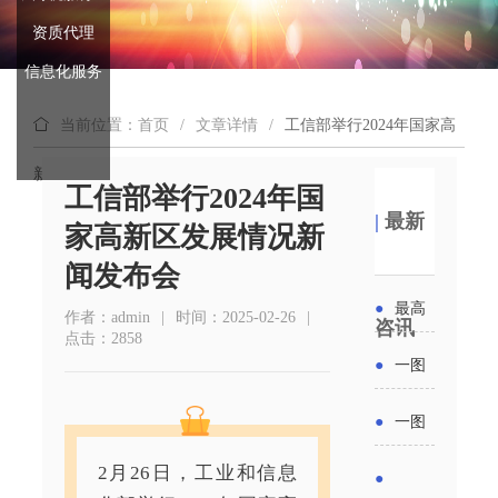
资质代理
信息化服务
当前位置：首页
/
文章详情
/
工信部举行2024年国家高
新区发展情况新闻发布会
工信部举行2024年国
|
最新
家高新区发展情况新
闻发布会
●
最高
作者：admin
|
时间：2025-02-26
|
咨讯
点击：2858
补贴
●
一图
6000
读懂丨
●
一图
元！贵
2026年
读懂 | 多
2月26日，工业和信息
●
州开展