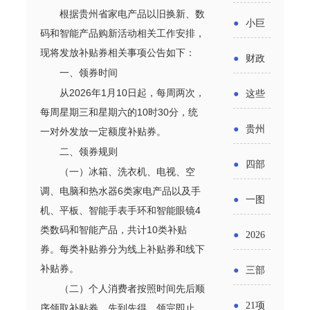
省科技
国密集
根据贵州省家电产品以旧换新、数
《2025
2026年
●
小巨
成果转
码和智能产品购新活动相关工作安排，
出台酒
年度中
度新一
人申报
现将发放补贴券相关事项公告如下：
化中试
●
财政
类新规
小企业
一、领券时间
轮汽车
书又改
平台申
部：
酒企出
从2026年1月10日起，每周两次，
●
这些
发展环
购新促
了？工
报工作
每周星期三和星期六的10时30分，统
2026年
口请重
涉农设
境评估
●
贵州
一对外发放一定额度补贴券。
销活动
信部准
继续实
点关注
备更新
二、领券规则
报告》
出台三
备怎么
●
四部
施专精
（一）冰箱、洗衣机、电视、空
贷款，
发布
十一条
评审？
调、电脑和热水器6类家电产品以及手
门印发
特新中
●
一图
最高可
（附图
机、平板、智能手表手环和智能眼镜4
举措激
通知要
小企业
了解：
类数码和智能产品，共计10类补贴
获1.5%
●
2026
解）
发各类
求做好
券。每类补贴券分为线上补贴券和线下
财政奖
增值税
中央财
年三大
经营主
补贴券。
●
三部
帮扶小
补政策
法及其
政贴息
（二）个人消费者按照时间先后顺
政府资
体活力
门发
额信贷
●
21项
序领取补贴券，先到先得，领完即止。