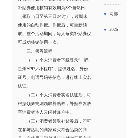
实施条
金投向
布“十五
补贴券使用核销有效期为3个自然日
工作
具体举
例新变
●
两部
领域及
（领取当日至第三日24时），过期未
五”期间
措！服
使用的自动作废。作废后，可重新领
化
门发文
申报要
●
2026
支持科
取。整个活动期间，每人每类补贴券仅
务培育
明确增
点分析
年“三类
可成功核销使用一次。
技创新
壮大经
值税法
三、领券流程
资金”，
进口税
营主体
（一）个人消费者下载登录“一码
施行后
怎么申
贵州APP／小程序”，提供姓名、身份
收优惠
增值税
证号、电话号码等信息，进行线上实名
请？
政策
认证。
优惠政
（二）个人消费者实名认证后，可
策衔接
根据领券规则领取补贴券，补贴券发放
至消费者本人云闪付账户中。
事项
（三）消费者领取补贴券后，即可
在参与活动的商家购买符合品类的商