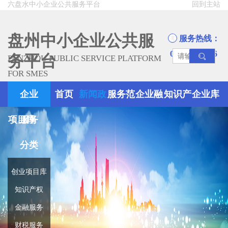
六盘水中小企业公共服务平台
回到主站
盘州中小企业公共服
服务热线：
0858-8945666
务平台
PANZHOU PUBLIC SERVICE PLATFORM
FOR SMES
企业
首页
新闻政
服务范
企业融
知识产
企业库
项目库
服务
策
围
资
权
分类
创业项目库
知识产权
金融服务
财税服务