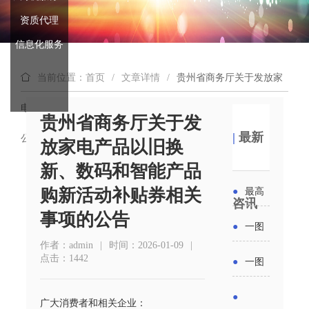
资质代理
信息化服务
当前位置：首页
/
文章详情
/
贵州省商务厅关于发放家
电产品以旧换新、数码和智能产品购新活动补贴券相关事项的
贵州省商务厅关于发
|
最新
公告
放家电产品以旧换
新、数码和智能产品
购新活动补贴券相关
●
最高
咨讯
事项的公告
补贴
●
一图
作者：admin
|
时间：2026-01-09
|
6000
读懂丨
点击：1442
●
一图
元！贵
2026年
读懂 | 多
●
州开展
广大消费者和相关企业：