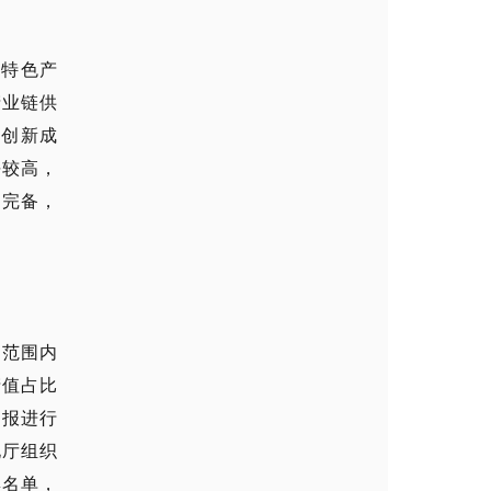
或特色产
产业链供
有创新成
平较高，
为完备，
划范围内
产值占比
申报进行
化厅组织
群名单，