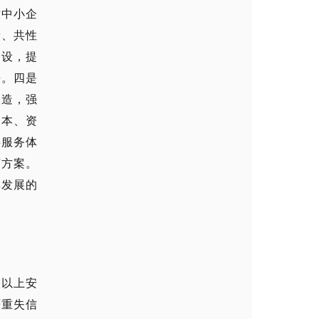
质中小企
新、共性
建设，提
平。四是
改造，强
资本、资
共服务体
育方案。
群发展的
及以上安
严重失信