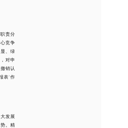
和职责分
核心竞争
明显、绿
序，对申
、撤销认
报表”作
五大发展
优势。精