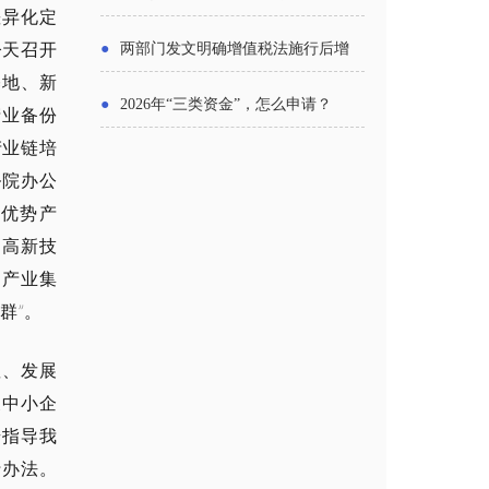
差异化定
主体
今天召开
●
两部门发文明确增值税法施行后增
基地、新
值税优惠政策衔接事项
●
2026年“三类资金”，怎么申请？
产业备份
产业链培
务院办公
色优势产
、高新技
、产业集
群”。
显、发展
展中小企
步指导我
行办法。