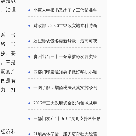
集群是以
报告》发布（附图解）
效、治理
●
小巨人申报书又改了？工信部准备
怎么评审？
●
财政部：2026年继续实施专精特新
体系，形
中小企业财政奖补政策
●
这些涉农设备更新贷款，最高可获
网络，加
对接、要
1.5%中央财政贴息
●
贵州出台三十一条举措激发各类经
难。三是
营主体活力
心配套产
●
四部门印发通知要求做好帮扶小额
。四是有
信贷工作
●
一图了解：增值税法及其实施条例
活力，打
新变化
●
2026年三大政府资金投向领域及申
报要点分析
●
三部门发布“十五五”期间支持科技创
民经济和
新进口税收优惠政策
●
21项具体举措！服务培育壮大经营