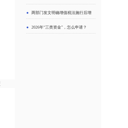
主体
●
两部门发文明确增值税法施行后增
值税优惠政策衔接事项
●
2026年“三类资金”，怎么申请？
策