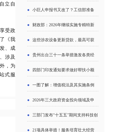
自立自
报告》发布（附图解）
●
小巨人申报书又改了？工信部准备
怎么评审？
●
财政部：2026年继续实施专精特新
享受政
中小企业财政奖补政策
了《我
●
这些涉农设备更新贷款，最高可获
发、成
1.5%中央财政贴息
●
贵州出台三十一条举措激发各类经
、涉及
外，为
营主体活力
●
四部门印发通知要求做好帮扶小额
站式服
信贷工作
●
一图了解：增值税法及其实施条例
新变化
●
2026年三大政府资金投向领域及申
报要点分析
●
三部门发布“十五五”期间支持科技创
新进口税收优惠政策
●
21项具体举措！服务培育壮大经营