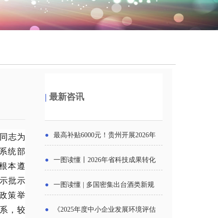
|
最新咨讯
同志为
●
最高补贴6000元！贵州开展2026年
系统部
度新一轮汽车购新促销活动
●
一图读懂丨2026年省科技成果转化
根本遵
示批示
中试平台申报工作
●
一图读懂 | 多国密集出台酒类新规
政策举
酒企出口请重点关注
系，较
●
《2025年度中小企业发展环境评估